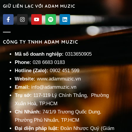
GIỮ LIÊN LẠC VỚI ADAM MUZIC
Nhạc Hip Hop – P2
CÔNG TY TNHH ADAM MUZIC
« Trước
1
2
3
…
5
Tiếp »
Mã số doanh nghiệp:
0313650905
Phone:
028 6683 0183
Hotline (Zalo):
0902 451 599
Website:
www.adammuzic.vn
Email:
info@adammuzic.vn
Trụ sở:
117-119 Lý Chính Thắng, Phường
Xuân Hoà, TP.HCM
Chi Nhánh:
74/1/9 Trương Quốc Dung,
Phường Phú Nhuận, TP.HCM
Đại diện pháp luật:
Đoàn Nhược Quý (Giám