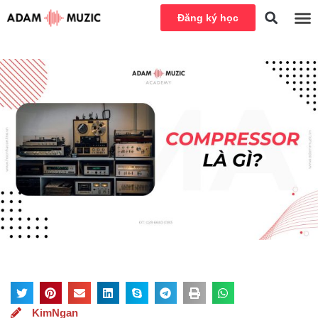
Đăng ký học
KimNgan