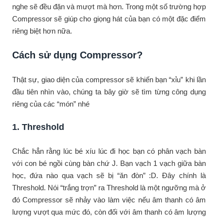
nghe sẽ đều đặn và mượt mà hơn. Trong một số trường hợp
Compressor sẽ giúp cho giọng hát của bạn có một đặc điểm
riêng biệt hơn nữa.
Cách sử dụng Compressor?
Thật sự, giao diện của compressor sẽ khiến bạn “xỉu” khi lần
đầu tiên nhìn vào, chúng ta bây giờ sẽ tìm từng công dụng
riêng của các “món” nhé
1. Threshold
Chắc hẳn rằng lúc bé xíu lúc đi học bạn có phân vạch bàn
với con bé ngồi cùng bàn chứ J. Bạn vạch 1 vạch giữa bàn
học, đứa nào qua vạch sẽ bị “ăn đòn” :D. Đây chính là
Threshold. Nói “trắng trợn” ra Threshold là một ngưỡng mà ở
đó Compressor sẽ nhảy vào làm việc nếu âm thanh có âm
lượng vượt qua mức đó, còn đối với âm thanh có âm lượng