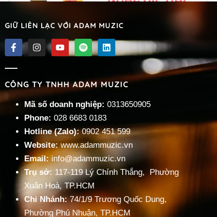
GIỮ LIÊN LẠC VỚI ADAM MUZIC
Nhạc Hip Hop – P2
CÔNG TY TNHH ADAM MUZIC
« Trước
1
2
3
…
5
Tiếp »
Mã số doanh nghiệp:
0313650905
Phone:
028 6683 0183
Hotline (Zalo):
0902 451 599
Website:
www.adammuzic.vn
Email:
info@adammuzic.vn
Trụ sở:
117-119 Lý Chính Thắng, Phường
Xuân Hoà, TP.HCM
Chi Nhánh:
74/1/9 Trương Quốc Dung,
Phường Phú Nhuận, TP.HCM