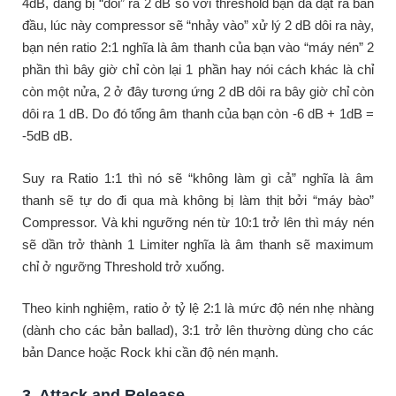
4dB, đang bị “dôi” ra 2 dB so với threshold bạn đã đặt ra ban
đầu, lúc này compressor sẽ “nhảy vào” xử lý 2 dB dôi ra này,
bạn nén ratio 2:1 nghĩa là âm thanh của bạn vào “máy nén” 2
phần thì bây giờ chỉ còn lại 1 phần hay nói cách khác là chỉ
còn một nửa, 2 ở đây tương ứng 2 dB dôi ra bây giờ chỉ còn
dôi ra 1 dB. Do đó tổng âm thanh của bạn còn -6 dB + 1dB =
-5dB dB.
Suy ra Ratio 1:1 thì nó sẽ “không làm gì cả” nghĩa là âm
thanh sẽ tự do đi qua mà không bị làm thịt bởi “máy bào”
Compressor. Và khi ngưỡng nén từ 10:1 trở lên thì máy nén
sẽ dần trở thành 1 Limiter nghĩa là âm thanh sẽ maximum
chỉ ở ngưỡng Threshold trở xuống.
Theo kinh nghiệm, ratio ở tỷ lệ 2:1 là mức độ nén nhẹ nhàng
(dành cho các bản ballad), 3:1 trở lên thường dùng cho các
bản Dance hoặc Rock khi cần độ nén mạnh.
3. Attack and Release