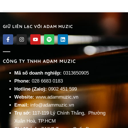
GIỮ LIÊN LẠC VỚI ADAM MUZIC
CÔNG TY TNHH ADAM MUZIC
Mã số doanh nghiệp:
0313650905
Phone:
028 6683 0183
Hotline (Zalo):
0902 451 599
Website:
www.adammuzic.vn
Email:
info@adammuzic.vn
Trụ sở:
117-119 Lý Chính Thắng, Phường
Xuân Hoà, TP.HCM