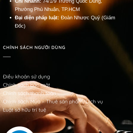
Chi Nhánh:
74/1/9 Trương Quốc Dung,
Phường Phú Nhuận, TP.HCM
Đại diện pháp luật:
Đoàn Nhược Quý (Giám
Đốc)
CHÍNH SÁCH NGƯỜI DÙNG
Điều khoản sử dụng
Chính sách bảo mật
Chính sách thanh toán
Chính sách Mua – Thuê sản phẩm/Dịch vụ
Luật sở hữu trí tuệ