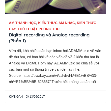
ÂM THANH HỌC
,
KIẾN THỨC ÂM NHẠC
,
KIẾN THỨC
HAY
,
THỦ THUẬT PHÒNG THU
Digital recording và Analog recording
(Phần 1)
Vừa rồi, khá nhiều các bạn inbox hỏi ADAMMuzic về vấn
đề thu âm, có bạn hỏi về các vấn đề về 2 kiểu thu âm là
Analog và Digital. Hôm nay, ADAMMuzic sẽ chia sẻ với
các bạn một số thông tin về vấn đề này nhé.
Source: https://pixabay.com/vi/cd-dvd-b%E1%BB%99-
nh%E1%BB%9B-628667/ Trước hết chúng ta cần biết…
KIMNGAN
13/06/2017