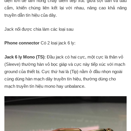
điện lớn để làm nóng chảy điểm tiếp xúc giữa sợi dẫn và đầu
cắm, khiến chúng liên kết lại với nhau, nâng cao khả năng
truyền dẫn tín hiệu của dây.
Jack nối được chia làm các loại sau
Phone connector
Có 2 loại jack 6 ly:
Jack 6 ly Mono (TS)
: Đầu jack có hai cực, một cực là thân vỏ
(Sleeve) thường hàn vỏ bọc giáp và cực này tiếp xúc với mạch
ground của thiết bị. Cực thứ hai là (Tip) nằm ở đầu nhọn ngoài
cùng dùng hàn mạch dây truyền tín hiệu, thường dùng cho
mạch truyền tín hiệu mono hay unbalance.