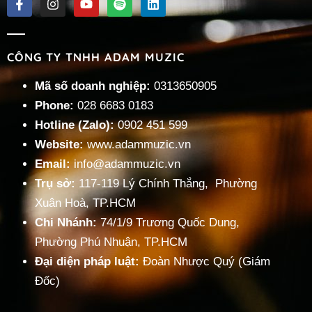
CÔNG TY TNHH ADAM MUZIC
Mã số doanh nghiệp:
0313650905
Phone:
028 6683 0183
Hotline (Zalo):
0902 451 599
Website:
www.adammuzic.vn
Email:
info@adammuzic.vn
Trụ sở:
117-119 Lý Chính Thắng, Phường
Xuân Hoà, TP.HCM
Chi Nhánh:
74/1/9 Trương Quốc Dung,
Phường Phú Nhuận, TP.HCM
Đại diện pháp luật:
Đoàn Nhược Quý (Giám
Đốc)