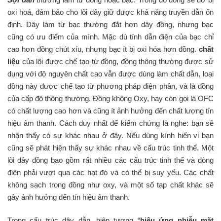
oxi hoá, đảm bảo cho lõi dây giữ được khả năng truyền dẫn ổn
định. Dây làm từ bạc thường đắt hơn dây đồng, nhưng bạc
cũng có ưu điểm của mình. Mặc dù tính dẫn điện của bạc chỉ
cao hơn đồng chút xíu, nhưng bạc ít bị oxi hóa hơn đồng.
chất
liệu
của lõi được chế tạo từ đồng, đồng thông thường được sử
dụng với độ nguyên chất cao vẫn được dùng làm chất dẫn, loại
đồng này được chế tạo từ phương pháp điện phân, và là đồng
của cấp độ thông thường. Đồng không Oxy, hay còn gọi là OFC
có chất lượng cao hơn và cũng ít ảnh hưởng đến chất lượng tín
hiệu âm thanh. Cách duy nhất để kiểm chứng là nghe: bạn sẽ
nhận thấy có sự khác nhau ở đây. Nếu dùng kính hiển vi bạn
cũng sẽ phát hiện thấy sự khác nhau về cấu trúc tinh thể. Một
lõi dây đồng bao gồm rất nhiều các cấu trúc tinh thể và dòng
điện phải vượt qua các hạt đó và có thể bị suy yếu. Các chất
không sạch trong đồng như oxy, và một số tạp chất khác sẽ
gây ảnh hưởng đến tín hiệu âm thanh.
Trong cấu trúc dây dẫn, hiện tượng “
hiệu ứng nhiễu mặt