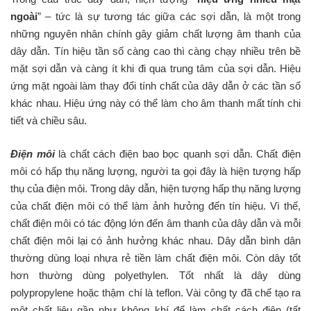
ngoài
” – tức là sự tương tác giữa các sợi dẫn, là một trong
những nguyên nhân chính gây giảm chất lượng âm thanh của
dây dẫn. Tín hiệu tần số càng cao thì càng chạy nhiều trên bề
mặt sợi dẫn và càng ít khi đi qua trung tâm của sợi dẫn. Hiệu
ứng mặt ngoài làm thay đổi tính chất của dây dẫn ở các tần số
khác nhau. Hiệu ứng này có thể làm cho âm thanh mất tính chi
tiết và chiều sâu.
Điện môi
là chất cách điện bao bọc quanh sợi dẫn. Chất điện
môi có hấp thụ năng lượng, người ta gọi đây là hiện tượng hấp
thụ của điện môi. Trong dây dẫn, hiện tượng hấp thụ năng lượng
của chất điện môi có thể làm ảnh hưởng đến tín hiệu. Vì thế,
chất điện môi có tác động lớn đến âm thanh của dây dẫn và mỗi
chất điện môi lại có ảnh hưởng khác nhau. Dây dẫn bình dân
thường dùng loại nhựa rẻ tiền làm chất điện môi. Còn dây tốt
hơn thường dùng polyethylen. Tốt nhất là dây dùng
polypropylene hoặc thậm chí là teflon. Vài công ty đã chế tạo ra
một chất liệu gần như không khí để làm chất cách điện (tất