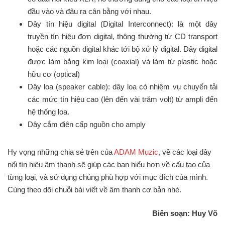
đầu vào và đâu ra cân bằng với nhau.
Dây tín hiệu digital (Digital Interconnect): là một dây
truyền tín hiệu đơn digital, thông thường từ CD transport
hoặc các nguồn digital khác tới bộ xử lý digital. Dây digital
được làm bằng kim loại (coaxial) và làm từ plastic hoặc
hữu cơ (optical)
Dây loa (speaker cable): dây loa có nhiệm vụ chuyển tải
các mức tín hiệu cao (lên đến vài trăm volt) từ ampli đến
hệ thống loa.
Dây cắm điên cấp nguồn cho amply
Hy vọng những chia sẻ trên của
ADAM Muzic
, về các loại dây
nối tín hiệu âm thanh sẽ giúp các bạn hiểu hơn về cấu tạo của
từng loại, và sử dụng chúng phù hợp với mục đích của mình.
Cùng theo dõi chuỗi bài viết về âm thanh cơ bản nhé.
Biên soạn: Huy Võ