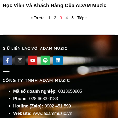
Học Viên Và Khách Hàng Của ADAM Muzic
« Trước
1
2
3
4
5
Tiếp »
GIỮ LIÊN LẠC VỚI ADAM MUZIC
CÔNG TY TNHH ADAM MUZIC
Mã số doanh nghiệp:
0313650905
Phone:
028 6683 0183
Hotline (Zalo):
0902 451 599
Website:
www.adammuzic.vn