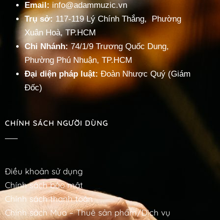
Email:
info@adammuzic.vn
Trụ sở:
117-119 Lý Chính Thắng, Phường
Xuân Hoà, TP.HCM
Chi Nhánh:
74/1/9 Trương Quốc Dung,
Phường Phú Nhuận, TP.HCM
Đại diện pháp luật:
Đoàn Nhược Quý (Giám
Đốc)
CHÍNH SÁCH NGƯỜI DÙNG
Điều khoản sử dụng
Chính sách bảo mật
Chính sách thanh toán
Chính sách Mua – Thuê sản phẩm/Dịch vụ