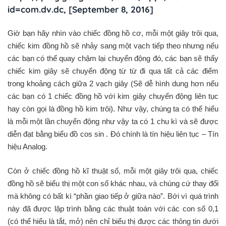
id=com.dv.dc, [September 8, 2016]
Giờ bạn hãy nhìn vào chiếc đồng hồ cơ, mỗi một giây trôi qua,
chiếc kim đồng hồ sẽ nhảy sang một vạch tiếp theo nhưng nếu
các bạn có thể quay chậm lại chuyển động đó, các bạn sẽ thấy
chiếc kim giây sẽ chuyển động từ từ đi qua tất cả các điểm
trong khoảng cách giữa 2 vạch giây (Sẽ dễ hình dung hơn nếu
các bạn có 1 chiếc đồng hồ với kim giây chuyển động liên tục
hay còn gọi là đồng hồ kim trôi). Như vậy, chúng ta có thể hiểu
là mỗi một lần chuyển động như vậy ta có 1 chu kì và sẽ được
diễn đạt bằng biểu đồ cos sin . Đó chính là tín hiệu liên tục – Tín
hiệu Analog.
Còn ở chiếc đồng hồ kĩ thuật số, mỗi một giây trôi qua, chiếc
đồng hồ sẽ biểu thị một con số khác nhau, và chúng cứ thay đổi
mà không có bất kì “phần giao tiếp ở giữa nào”. Bới vì quá trình
này đã được lập trình bằng các thuật toán với các con số 0,1
(có thể hiểu là tắt, mở) nên chỉ biểu thị được các thông tin dưới