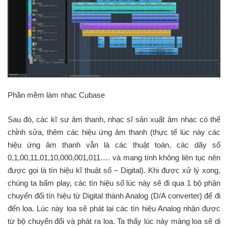
Phần mềm làm nhạc Cubase
Sau đó, các kĩ sư âm thanh, nhạc sĩ sản xuất âm nhạc có thể
chỉnh sửa, thêm các hiệu ứng âm thanh (thực tế lúc này các
hiệu ứng âm thanh vẫn là các thuật toán, các dãy số
0,1,00,11,01,10,000,001,011…. và mang tính không liên tục nên
được gọi là tín hiệu kĩ thuật số – Digital). Khi được xử lý xong,
chúng ta bấm play, các tín hiệu số lúc này sẽ đi qua 1 bộ phận
chuyển đổi tín hiệu từ Digital thành Analog (D/A converter) để đi
đến loa. Lúc này loa sẽ phát lại các tín hiệu Analog nhận được
từ bộ chuyển đổi và phát ra loa. Ta thấy lúc này màng loa sẽ di