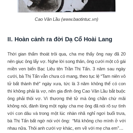
Cao Văn Lầu (www.baotintuc.vn)
II. Hoàn cảnh ra đời Dạ Cổ Hoài Lang
Thời gian thấm thoát trôi qua, cha mẹ thấy ông nay đã 20
nên giục ông lấy vợ. Nghe lời song thân, ông cưới một cô gái
miền ven biển Bạc Liêu tên Trần Thị Tấn. 3 năm sau ngày
cưới, bà Thị Tấn vẫn chưa có mang, theo tục lệ “Tam niên vô
tử bất thành thê” ngày xưa, tức là 3 năm không thể có con
thì không phải là vợ, nên gia đình ông Cao Văn Lầu bắt buộc
ông phải thôi vợ. Vì thương thê tử mà ông chần chừ mãi
không nói, đành lòng một ngày cha mẹ ông đã nói rõ sự tình
với con dâu và trong một lúc nhàn nhã nghỉ ngơi buổi trưa,
bà Thị Tấn bất ngờ nói với ông: “Má không cho mình ở với
nhau nữa. Thôi anh cưới vợ khác, em về với mẹ cha em”…