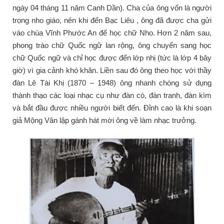
ngày 04 tháng 11 năm Canh Dần). Cha của ông vốn là người
trọng nho giáo, nên khi đến Bạc Liêu , ông đã được cha gửi
vào chùa Vĩnh Phước An để học chữ Nho. Hơn 2 năm sau,
phong trào chữ Quốc ngữ lan rộng, ông chuyển sang học
chữ Quốc ngữ và chỉ học được đến lớp nhị (tức là lớp 4 bây
giờ) vì gia cảnh khó khăn. Liền sau đó ông theo học với thầy
đàn Lê Tài Khị (1870 – 1948) ông nhanh chóng sử dụng
thành thạo các loại nhạc cụ như đàn cò, đàn tranh, đàn kìm
và bắt đầu được nhiều người biết đến. Đỉnh cao là khi soạn
giả Mộng Vân lập gánh hát mời ông về làm nhạc trưởng.