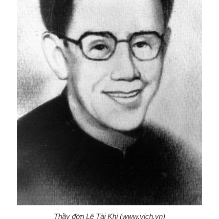
Thầy đờn Lê Tài Khị (www.vich.vn)