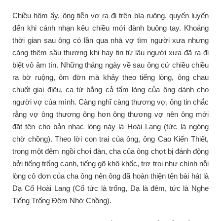
Chiều hôm ấy, ông tiễn vợ ra đi trên bìa ruộng, quyến luyến
đến khi cánh nhạn kêu chiều mới đành buông tay. Khoảng
thời gian sau ông có lần qua nhà vợ tìm người xưa nhưng
càng thêm sầu thương khi hay tin từ lâu người xưa đã ra đi
biệt vô âm tín. Những tháng ngày về sau ông cứ chiều chiều
ra bờ ruộng, ôm đờn mà khảy theo tiếng lòng, ông chau
chuốt giai điệu, ca từ bằng cả tấm lòng của ông dành cho
người vợ của mình. Càng nghĩ càng thương vợ, ông tin chắc
rằng vợ ông thương ông hơn ông thương vợ nên ông mới
đặt tên cho bản nhạc lòng này là Hoài Lang (tức là ngóng
chờ chồng). Theo lời con trai của ông, ông Cao Kiến Thiết,
trong một đêm ngồi chơi đàn, cha của ông chợt bị đánh động
bởi tiếng trống canh, tiếng gõ khô khốc, trơ trọi như chính nỗi
lòng cô đơn của cha ông nên ông đã hoàn thiện tên bài hát là
Dạ Cổ Hoài Lang (Cổ tức là trống, Dạ là đêm, tức là Nghe
Tiếng Trống Đêm Nhớ Chồng).