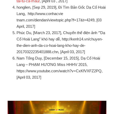
tai-tu-ca-mau/
, [April 03 , 2017]
honglien, [Sep 29, 2019], Đi Tìm Bản Gốc Dạ Cổ Hoài
Lang, http://www.conhacvie
tnam.com/diendan/viewtopic.php?f=17&t=4249, [03
April, 2017]
Phúc Du, [March 23, 2017], Chuyển thể điện ảnh ‘”Dạ
Cổ Hoài Lang” khó hay dễ, http://kenh14.vn/chuyen-
the-dien-anh-da-co-hoai-lang-kho-hay-de-
20170322235401888.chn, [April 03, 2017]
Nam Tống Duy, [December 15, 2015], Dạ Cổ Hoài
Lang – PHẠM HƯƠNG Miss HHHV 2015,
https://www.youtube.com/watch?v=CxKfVXFZ2PQ,
[April 03, 2017]