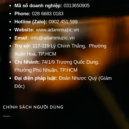
Mã số doanh nghiệp:
0313650905
Phone:
028 6683 0183
Hotline (Zalo):
0902 451 599
Website:
www.adammuzic.vn
Email:
info@adammuzic.vn
Trụ sở:
117-119 Lý Chính Thắng, Phường
Xuân Hoà, TP.HCM
Chi Nhánh:
74/1/9 Trương Quốc Dung,
Phường Phú Nhuận, TP.HCM
Đại diện pháp luật:
Đoàn Nhược Quý (Giám
Đốc)
CHÍNH SÁCH NGƯỜI DÙNG