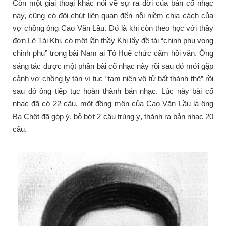
Còn một giai thoại khác nói về sự ra đời của bản cổ nhạc
này, cũng có đôi chút liên quan đến nỗi niềm chia cách của
vợ chồng ông Cao Văn Lầu. Đó là khi còn theo học với thầy
đờn Lê Tài Khị, có một lần thầy Khị lấy đề tài “chinh phụ vọng
chinh phu” trong bài Nam ai Tô Huệ chức cẩm hồi văn. Ông
sáng tác được một phần bài cổ nhạc này rồi sau đó mới gặp
cảnh vợ chồng ly tán vì tục “tam niên vô tử bất thành thê” rồi
sau đó ông tiếp tục hoàn thành bản nhạc. Lúc này bài cổ
nhạc đã có 22 câu, một đồng môn của Cao Văn Lầu là ông
Ba Chột đã góp ý, bỏ bớt 2 câu trùng ý, thành ra bản nhạc 20
câu.