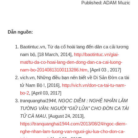
Published: ADAM Muzic
Dẫn nguồn:
Baotintuc.vn, Từ dạ cổ hoài lang đến dân ca cải lương
nam bộ, [18 March, 2014],
http://baotintuc.vn/giai-
mat/tu-da-co-hoai-lang-den-dong-dan-ca-cai-luong-
nam-bo-20140813100113286.htm
, [April 03 , 2017]
vich.vn, Những điều bạn nên biết về Di Sản Đờn ca tài
tử Nam Bộ !, [2016],
http://vich.vn/don-ca-tai-tu-nam-
bo-2
, [April 03, 2017]
tranquanghai1944, NGỌC DIỄM : NGHỆ NHÂN LÂM
TƯỜNG VÂN: NGƯỜI “GIỮ LỬA” CHO ĐỜN CA TÀI
TỬ CÀ MAU
, [August 24, 2013],
https://tranquanghai1944.com/2013/08/24/ngoc-diem-
nghe-nhan-lam-tuong-van-nguoi-giu-lua-cho-don-ca-