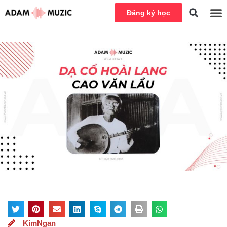
Đăng ký học
KimNgan