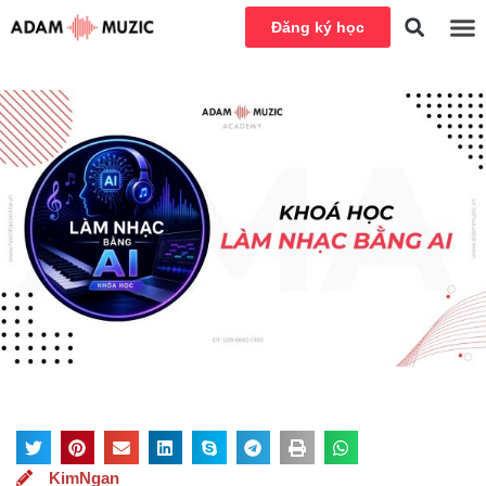
Đăng ký học
KimNgan