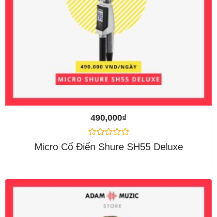
490,000
₫
Được
Micro Cổ Điển Shure SH55 Deluxe
xếp
hạng
0
5
sao