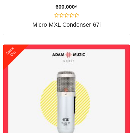
600,000
₫
Được
Micro MXL Condenser 67i
xếp
hạng
0
5
sao
Stock
Out