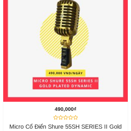
490,000
₫
Được
Micro Cổ Điển Shure 55SH SERIES II Gold
xếp