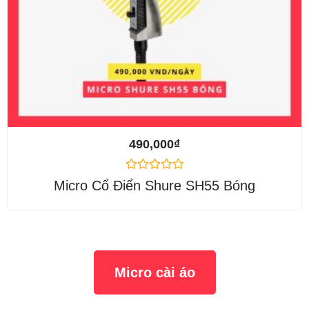
490,000
₫
Được
Micro Cổ Điển Shure SH55 Bóng
xếp
hạng
0
5
sao
Micro cài áo