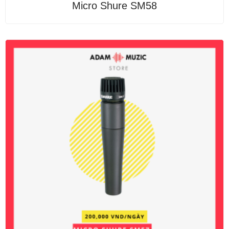
Được
Micro Shure SM58
xếp
hạng
0
5
sao