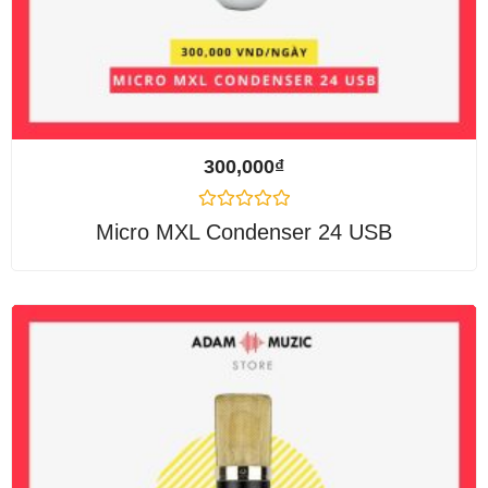
300,000
₫
Được
Micro MXL Condenser 24 USB
xếp
hạng
0
5
sao