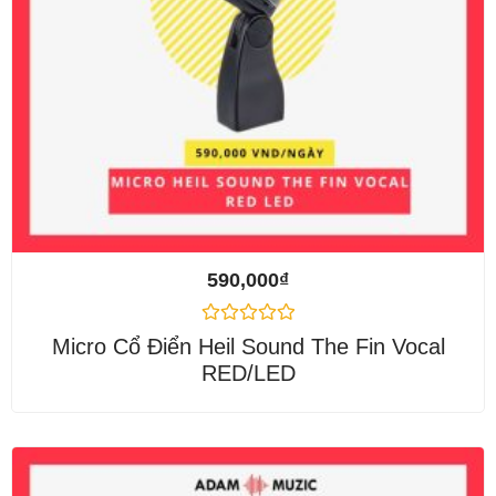
590,000
₫
Được
Micro Cổ Điển Heil Sound The Fin Vocal
xếp
RED/LED
hạng
0
5
sao