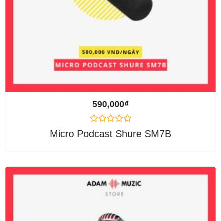
590,000
₫
Được
Micro Podcast Shure SM7B
xếp
hạng
0
5
sao