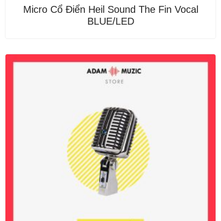
Được
Micro Cổ Điển Heil Sound The Fin Vocal
xếp
BLUE/LED
hạng
0
5
sao