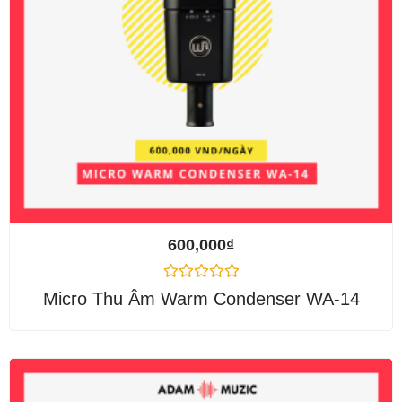
600,000
₫
Được
Micro Thu Âm Warm Condenser WA-14
xếp
hạng
0
5
sao