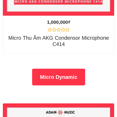
1,000,000
₫
Được
Micro Thu Âm AKG Condensor Microphone
xếp
C414
hạng
0
5
sao
Micro Dynamic