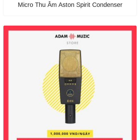
Được
Micro Thu Âm Aston Spirit Condenser
xếp
hạng
0
5
sao