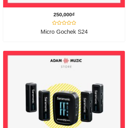
250,000
₫
Được
Micro Gochek S24
xếp
hạng
0
5
sao