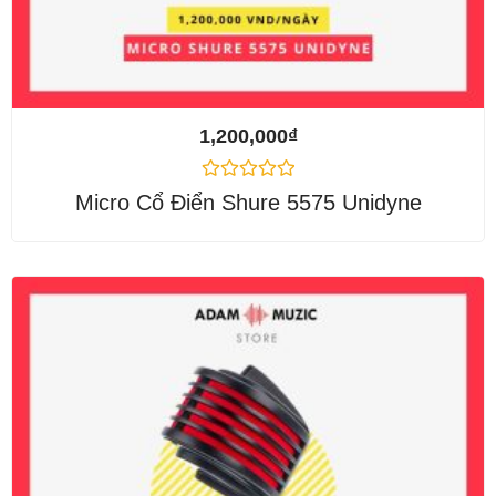
1,200,000
₫
Được
Micro Cổ Điển Shure 5575 Unidyne
xếp
hạng
0
5
sao