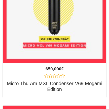
650,000
₫
Được
Micro Thu Âm MXL Condenser V69 Mogami
xếp
Edition
hạng
0
5
sao