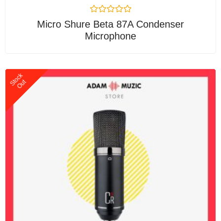
Được
Micro Shure Beta 87A Condenser
xếp
Microphone
hạng
0
5
sao
Stock
Out