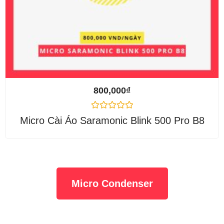
800,000
₫
Được
Micro Cài Áo Saramonic Blink 500 Pro B8
xếp
hạng
0
5
sao
Micro Condenser