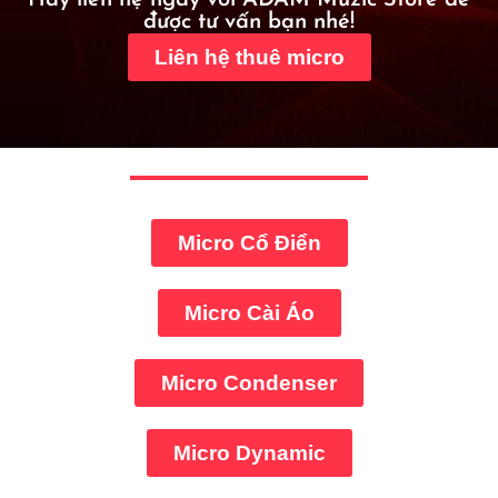
Hãy liên hệ ngay với ADAM Muzic Store để
được tư vấn bạn nhé!
Liên hệ thuê micro
Micro Cổ Điển
Micro Cài Áo
Micro Condenser
Micro Dynamic