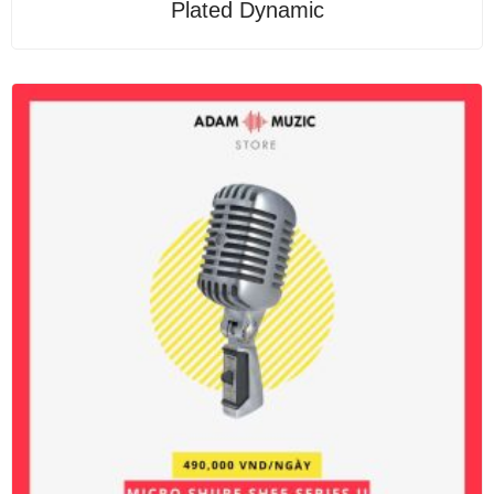
Plated Dynamic
hạng
0
5
sao