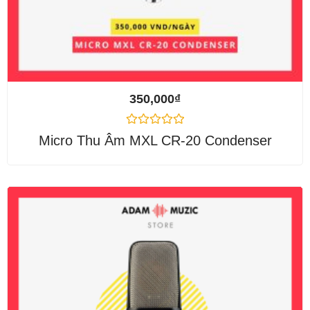
350,000
₫
Được
Micro Thu Âm MXL CR-20 Condenser
xếp
hạng
0
5
sao