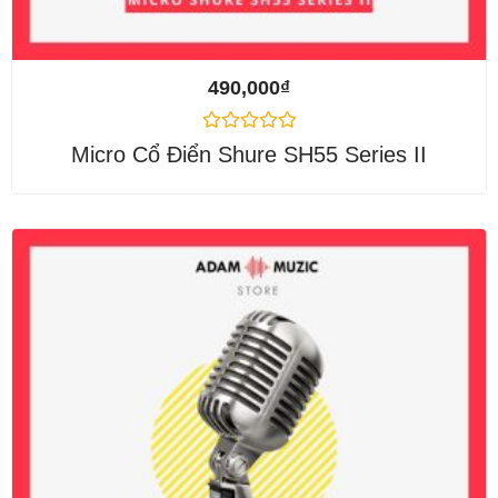
490,000
₫
Được
Micro Cổ Điển Shure SH55 Series II
xếp
hạng
0
5
sao