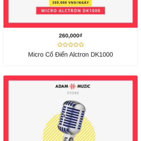
260,000
₫
Được
Micro Cổ Điển Alctron DK1000
xếp
hạng
0
5
sao