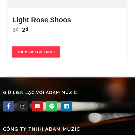
Light Rose Shoos
3
₫
2
₫
THÊM VÀO GIỎ HÀNG
GIỮ LIÊN LẠC VỚI ADAM MUZIC
CÔNG TY TNHH ADAM MUZIC