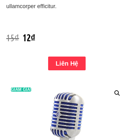
ullamcorper efficitur.
15
₫
12
₫
Liên Hệ
GIẢM GIÁ!