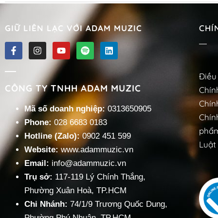
GIỮ LIÊN LẠC VỚI ADAM MUZIC
CHÍ
Điều
CÔNG TY TNHH ADAM MUZIC
Chín
Chín
Mã số doanh nghiệp:
0313650905
Chín
Phone:
028 6683 0183
phẩm
Hotline (Zalo):
0902 451 599
Luật 
Website:
www.adammuzic.vn
Email:
info@adammuzic.vn
Trụ sở:
117-119 Lý Chính Thắng,
Phường Xuân Hoà, TP.HCM
Chi Nhánh:
74/1/9 Trương Quốc Dung,
Phường Phú Nhuận, TP.HCM