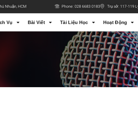
 Phú Nhuận, HCM
Phone: 028 6683 0183
Trụ sở: 117-119 L
ch Vụ
Bài Viết
Tài Liệu Học
Hoạt Động