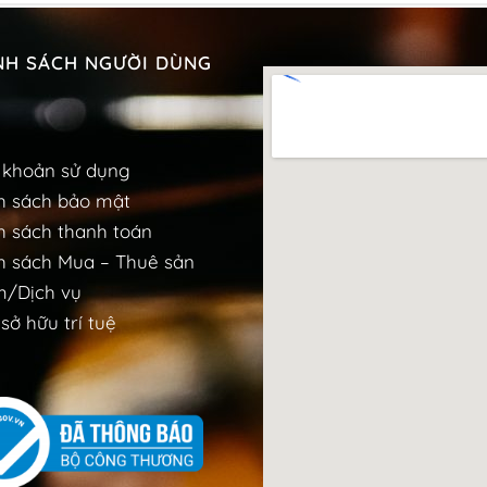
NH SÁCH NGƯỜI DÙNG
 khoản sử dụng
h sách bảo mật
h sách thanh toán
h sách Mua – Thuê sản
/Dịch vụ
sở hữu trí tuệ