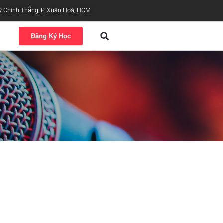
ý Chính Thắng, P. Xuân Hoà, HCM
Đăng Ký Học