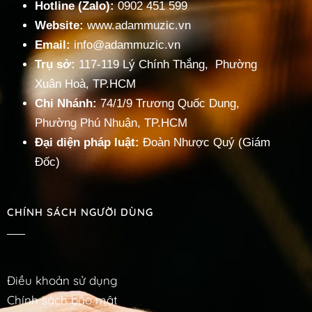
Hotline (Zalo):
0902 451 599
Website:
www.adammuzic.vn
Email:
info@adammuzic.vn
Trụ sở:
117-119 Lý Chính Thắng, Phường
Xuân Hoà, TP.HCM
Chi Nhánh:
74/1/9 Trương Quốc Dung,
Phường Phú Nhuận, TP.HCM
Đại diện pháp luật:
Đoàn Nhược Quý (Giám
Đốc)
CHÍNH SÁCH NGƯỜI DÙNG
Điều khoản sử dụng
Chính sách bảo mật