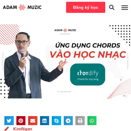
Đăng ký học
KimNgan