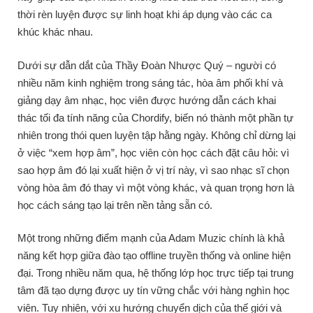
thời rèn luyện được sự linh hoạt khi áp dụng vào các ca
khúc khác nhau.
Dưới sự dẫn dắt của Thầy Đoàn Nhược Quý – người có
nhiều năm kinh nghiệm trong sáng tác, hòa âm phối khí và
giảng dạy âm nhạc, học viên được hướng dẫn cách khai
thác tối đa tính năng của Chordify, biến nó thành một phần tự
nhiên trong thói quen luyện tập hằng ngày. Không chỉ dừng lại
ở việc “xem hợp âm”, học viên còn học cách đặt câu hỏi: vì
sao hợp âm đó lại xuất hiện ở vị trí này, vì sao nhạc sĩ chọn
vòng hòa âm đó thay vì một vòng khác, và quan trọng hơn là
học cách sáng tạo lại trên nền tảng sẵn có.
Một trong những điểm mạnh của Adam Muzic chính là khả
năng kết hợp giữa đào tạo offline truyền thống và online hiện
đại. Trong nhiều năm qua, hệ thống lớp học trực tiếp tại trung
tâm đã tạo dựng được uy tín vững chắc với hàng nghìn học
viên. Tuy nhiên, với xu hướng chuyển dịch của thế giới và