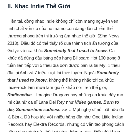
II. Nhạc Indie Thế Giới
Hiện tại, dòng nhạc Indie không chỉ còn mang nguyên vẹn
tính chất vốn có của nó mà nó còn đang dần chiếm thế
thượng phong trên thị trường âm nhạc thế giới (Zing News
2013). Điều đó có thể thấy rõ qua thành tích ấn tượng của
Gotye với ca khúc
Somebody that I used to know
. Ca
khúc đã đứng đầu bảng xếp hạng Billboard Hot 100 trong 8
tuần liên tiếp với 5 triệu đĩa đơn được bán ra tại Mỹ, 1 triệu
đĩa tại Anh và 7 triệu lượt tải trực tuyến. Ngoài
Somebody
that i used to know
, không thể không nhắc tới ca khúc
Indie-rock làm mưa làm gió ở khắp nơi trên thế giới,
Radioactive
– Imagine Dragons hay những ca khúc đầy ma
mị của nữ ca sĩ Lana Del Rey như
Video games, Born to
die, Summertime sadness
v.v… Một nghệ sĩ nổi bật nữa đó
là Bjork. Dù hợp tác với nhiều hãng đĩa như One Little Indian
Records hay Elektra Records, nhưng cô vẫn tạo phong cách
riêng cho mình với thể loại nhạc Electronica. Điều đó khiến