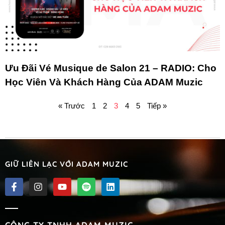
Ưu Đãi Vé Musique de Salon 21 – RADIO: Cho
Học Viên Và Khách Hàng Của ADAM Muzic
« Trước
1
2
3
4
5
Tiếp »
GIỮ LIÊN LẠC VỚI ADAM MUZIC
CÔNG TY TNHH ADAM MUZIC