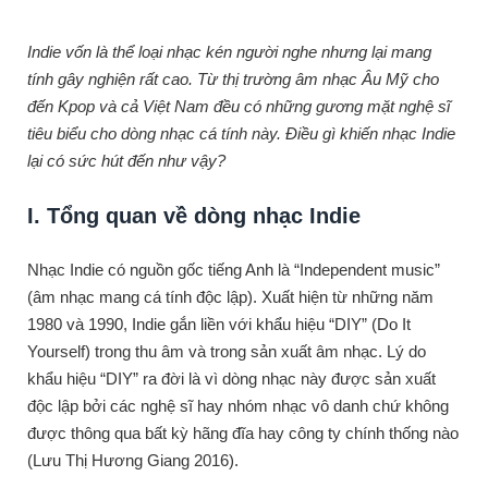
Indie vốn là thể loại nhạc kén người nghe nhưng lại mang
tính gây nghiện rất cao. Từ thị trường âm nhạc Âu Mỹ cho
đến Kpop và cả Việt Nam đều có những gương mặt nghệ sĩ
tiêu biểu cho dòng nhạc cá tính này. Điều gì khiến nhạc Indie
lại có sức hút đến như vậy?
I. Tổng quan về dòng nhạc Indie
Nhạc Indie
có nguồn gốc tiếng Anh là “Independent music”
(âm nhạc mang cá tính độc lập). Xuất hiện từ những năm
1980 và 1990, Indie gắn liền với khẩu hiệu “DIY” (Do It
Yourself) trong thu âm và trong sản xuất âm nhạc. Lý do
khẩu hiệu “DIY” ra đời là vì dòng nhạc này được sản xuất
độc lập bởi các nghệ sĩ hay nhóm nhạc vô danh chứ không
được thông qua bất kỳ hãng đĩa hay công ty chính thống nào
(Lưu Thị Hương Giang 2016).