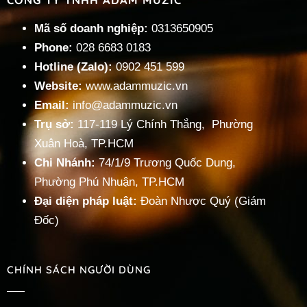
Mã số doanh nghiệp:
0313650905
Phone:
028 6683 0183
Hotline (Zalo):
0902 451 599
Website:
www.adammuzic.vn
Email:
info@adammuzic.vn
Trụ sở:
117-119 Lý Chính Thắng, Phường
Xuân Hoà, TP.HCM
Chi Nhánh:
74/1/9 Trương Quốc Dung,
Phường Phú Nhuận, TP.HCM
Đại diện pháp luật:
Đoàn Nhược Quý (Giám
Đốc)
CHÍNH SÁCH NGƯỜI DÙNG