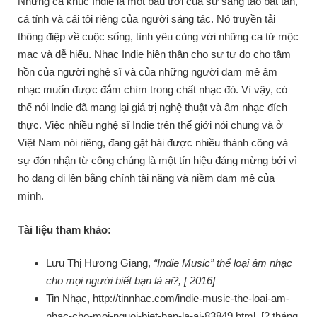
Những ca khúc Indie là một bầu trời của sự sáng tạo bất tận,
cá tính và cái tôi riêng của người sáng tác. Nó truyền tải
thông điệp về cuộc sống, tình yêu cùng với những ca từ mộc
mạc và dễ hiểu. Nhạc Indie hiện thân cho sự tự do cho tâm
hồn của người nghệ sĩ và của những người đam mê âm
nhạc muốn được đắm chìm trong chất nhạc đó. Vì vậy, có
thể nói Indie đã mang lại giá trị nghệ thuật và âm nhạc đích
thực. Việc nhiều nghệ sĩ Indie trên thế giới nói chung và ở
Việt Nam nói riêng, đang gặt hái được nhiều thành công và
sự đón nhận từ công chúng là một tín hiệu đáng mừng bởi vì
họ đang đi lên bằng chính tài năng và niềm đam mê của
mình.
Tài liệu tham khảo:
Lưu Thị Hương Giang,
“Indie Music” thể loại âm nhạc
cho mọi người biết bạn là ai?, [ 2016]
Tin Nhạc,
http://tinnhac.com/indie-music-the-loai-am-
nhac-cho-moi-nguoi-biet-ban-la-ai-83849.html
, [2 tháng