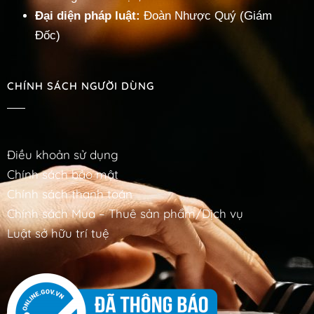
Đại diện pháp luật:
Đoàn Nhược Quý (Giám
Đốc)
CHÍNH SÁCH NGƯỜI DÙNG
Điều khoản sử dụng
Chính sách bảo mật
Chính sách thanh toán
Chính sách Mua – Thuê sản phẩm/Dịch vụ
Luật sở hữu trí tuệ