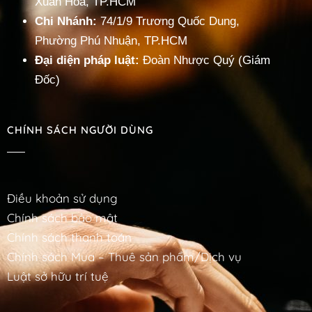
Xuân Hoà, TP.HCM
Chi Nhánh:
74/1/9 Trương Quốc Dung,
Phường Phú Nhuận, TP.HCM
Đại diện pháp luật:
Đoàn Nhược Quý (Giám
Đốc)
CHÍNH SÁCH NGƯỜI DÙNG
Điều khoản sử dụng
Chính sách bảo mật
Chính sách thanh toán
Chính sách Mua – Thuê sản phẩm/Dịch vụ
Luật sở hữu trí tuệ