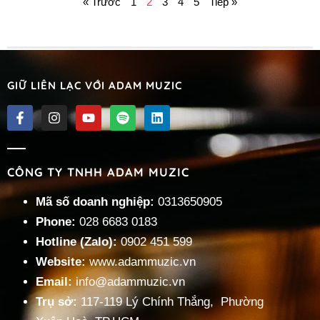
« Trước
1
2
3
4
5
Tiếp »
GIỮ LIÊN LẠC VỚI ADAM MUZIC
CÔNG TY TNHH ADAM MUZIC
Mã số doanh nghiệp:
0313650905
Phone:
028 6683 0183
Hotline (Zalo):
0902 451 599
Website:
www.adammuzic.vn
Email:
info@adammuzic.vn
Trụ sở:
117-119 Lý Chính Thắng, Phường