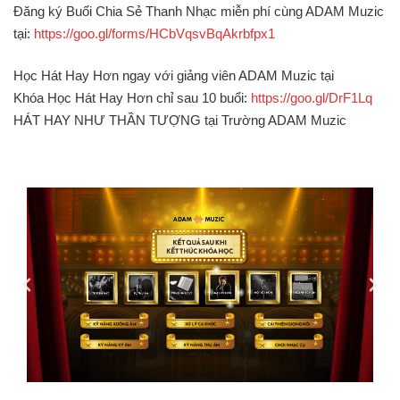
Đăng ký Buổi Chia Sẻ Thanh Nhạc miễn phí cùng ADAM Muzic
tại:
https://goo.gl/forms/HCbVqsvBqAkrbfpx1
Học Hát Hay Hơn ngay với giảng viên ADAM Muzic tại
Khóa Học Hát Hay Hơn chỉ sau 10 buổi:
https://goo.gl/DrF1Lq
HÁT HAY NHƯ THẦN TƯỢNG tại Trường ADAM Muzic