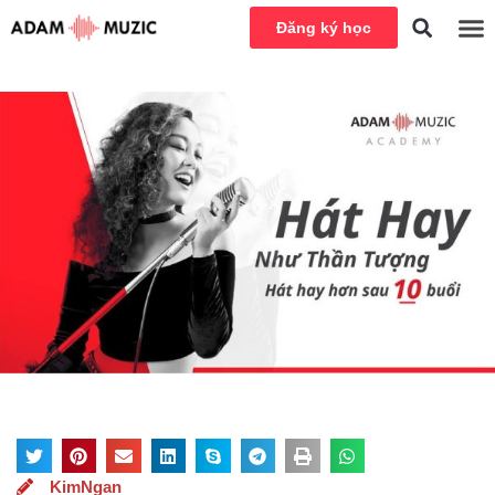
Đăng ký học
KimNgan