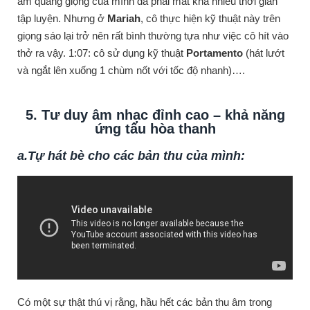
âm quãng giọng của mình đã phải mất khá nhiều thời gian
tập luyện. Nhưng ở
Mariah
, cô thực hiện kỹ thuật này trên
giọng sáo lại trở nên rất bình thường tựa như việc cô hít vào
thở ra vậy. 1:07: cô sử dụng kỹ thuật
Portamento
(hát lướt
và ngắt lên xuống 1 chùm nốt với tốc độ nhanh)….
5. Tư duy âm nhạc đỉnh cao – khả năng
ứng tấu hòa thanh
a.Tự hát bè cho các bản thu của mình:
Có một sự thật thú vị rằng, hầu hết các bản thu âm trong