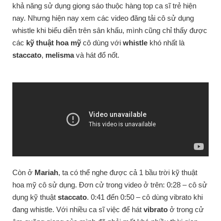
khả năng sử dụng giọng sáo thuộc hàng top ca sĩ trẻ hiện
nay. Nhưng hiện nay xem các video đăng tải cô sử dụng
whistle khi biểu diễn trên sân khấu, mình cũng chỉ thấy được
các
kỹ thuật hoa mỹ
cô dùng với
whistle
khó nhất là
staccato
,
melisma
và hát đổ nốt.
Còn ở
Mariah
, ta có thể nghe được cả 1 bầu trời kỹ thuật
hoa mỹ cô sử dụng. Đơn cử trong video ở trên: 0:28 – cô sử
dụng kỹ thuật
staccato
. 0:41 đến 0:50 – cô dùng vibrato khi
đang whistle. Với nhiều ca sĩ việc để hát
vibrato
ở trong cử