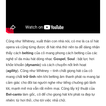
Cũng như Whitney, xuất thân con nhà nòi, có mẹ là ca sĩ hát
opera và cũng từng được đi hát nhà thờ nên ta dễ dàng nhận
thấy cách
belting
của cô mang phong cách belting của các
nghệ sĩ da màu hát dòng nhạc
Gospel
,
Soul
: bật lực hơi
khỏe khoắn (
dynamic
) và cách chuyển nốt linh hoạt
(
agility
). Cũng như Whitney – tính chất giọng hát của cô
mang chất
trữ tình
nên khi belting âm thanh phát ra mang lại
cảm giác cho đôi tai người nghe như tiếng chuông gió lảnh
lót, mạnh mẽ mà vẫn rất mềm mại. Cũng lấy kỹ thuật của
Bel-canto
làm gốc, cô để cho giọng hát khi phát ra đẹp tự
nhiên: từ hơi thở, cho tới việc nhả chữ.