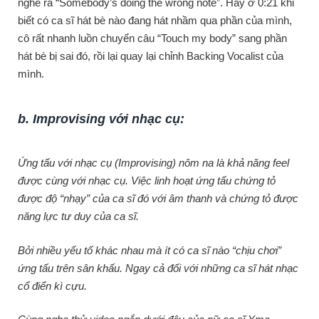
nghe ra “Somebody’s doing the wrong note”. Hay ở 0:21 khi
biết có ca sĩ hát bè nào đang hát nhầm qua phần của mình,
cô rất nhanh luồn chuyển câu “Touch my body” sang phần
hát bè bị sai đó, rồi lại quay lại chỉnh Backing Vocalist của
mình.
b. Improvising với nhạc cụ:
Ứng tấu với nhạc cụ (Improvising) nôm na là khả năng feel
được cùng với nhạc cụ. Việc linh hoạt ứng tấu chứng tỏ
được độ “nhạy” của ca sĩ đó với âm thanh và chứng tỏ được
năng lực tư duy của ca sĩ.
Bởi nhiều yếu tố khác nhau mà ít có ca sĩ nào “chịu chơi”
ứng tấu trên sân khấu. Ngay cả đối với những ca sĩ hát nhạc
cổ điển kì cựu.