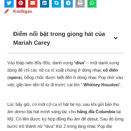
KimNgan
Điểm nổi bật trong giọng hát của
Mariah Carey
Vào thập niên 80s-90s, danh xưng “
diva
” – một danh xưng
dùng để chỉ các nữ ca sĩ xuất chúng ở dòng nhạc
cổ điển
(
opera
), bỗng chốc được biết đến ở dòng nhạc Pop nhờ vào
việc gắn làm tiền tố từ đi trước cái tên “
Whitney Houston
”.
Lúc bấy giờ, có một cô ca sĩ hát bè nọ, sau khi gửi bản thu
âm demo bài hát mình sáng tác cho
hãng đĩa Columbia
tại
Mỹ. Cô liền được ký hợp đồng thu âm để debut. Sau đó từng
bước trở thành nữ “diva” thứ 2 trong làng nhạc Pop đại