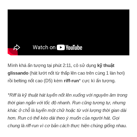
Mình khá ấn tượng tại phút 2:11, cô sử dụng
kỹ thuật
glissando
(hát lướt nốt từ thấp lên cao trên cùng 1 làn hơi)
rồi belting nốt cao (D5) kèm
riff-run
* cực kì ấn tượng.
*Riff là kỹ thuật hát luyến nốt lên xuống với nguyên âm trong
thời gian ngắn với tốc độ nhanh. Run cũng tương tự, nhưng
khác ở chỗ là luyến một chữ hoặc từ với lượng thời gian dài
hơn. Run có thể kéo dài theo ý muốn của người hát. Gọi
chung là riff-run vì cơ bản cách thực hiện chúng giống nhau.