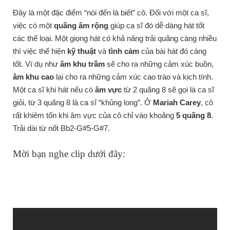
Đây là một đặc điểm “nói đến là biết” cô. Đối với một ca sĩ,
việc có một
quãng âm rộng
giúp ca sĩ đó dễ dàng hát tốt
các thể loại. Một giọng hát có khả năng trải quãng càng nhiều
thì việc thể hiện
kỹ thuật
và
tình cảm
của bài hát đó càng
tốt. Ví dụ như
âm khu trầm
sẽ cho ra những cảm xúc buồn,
âm khu cao
lại cho ra những cảm xúc cao trào và kịch tính.
Một ca sĩ khi hát nếu có
âm vực
từ 2 quãng 8 sẽ gọi là ca sĩ
giỏi, từ 3 quãng 8 là ca sĩ “khủng long”. Ở
Mariah Carey
, cô
rất khiêm tốn khi âm vực của cô chỉ vào khoảng
5 quãng 8
.
Trải dài từ nốt Bb2-G#5-G#7.
Mời bạn nghe clip dưới đây: