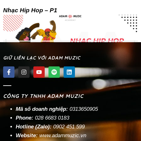
Nhạc Hip Hop – P1
GIỮ LIÊN LẠC VỚI ADAM MUZIC
Nhạc Hip Hop – P2
CÔNG TY TNHH ADAM MUZIC
« Trước
1
2
3
…
5
Tiếp »
Mã số doanh nghiệp:
0313650905
Phone:
028 6683 0183
Hotline (Zalo):
0902 451 599
Website:
www.adammuzic.vn