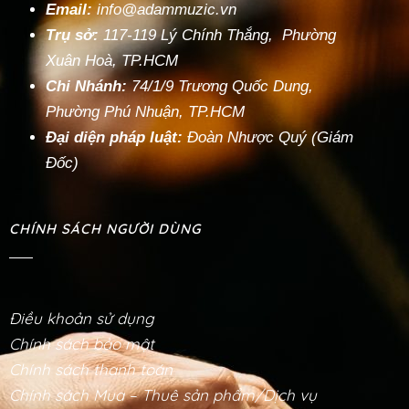
Email:
info@adammuzic.vn
Trụ sở:
117-119 Lý Chính Thắng, Phường
Xuân Hoà, TP.HCM
Chi Nhánh:
74/1/9 Trương Quốc Dung,
Phường Phú Nhuận, TP.HCM
Đại diện pháp luật:
Đoàn Nhược Quý (Giám
Đốc)
CHÍNH SÁCH NGƯỜI DÙNG
Điều khoản sử dụng
Chính sách bảo mật
Chính sách thanh toán
Chính sách Mua – Thuê sản phẩm/Dịch vụ