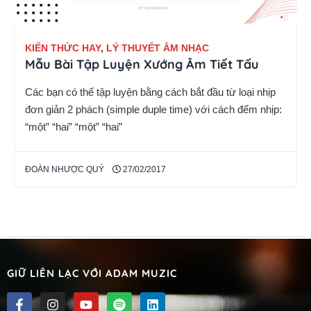
KIẾN THỨC HAY
,
LÝ THUYẾT ÂM NHẠC
Mẫu Bài Tập Luyện Xướng Âm Tiết Tấu
Các bạn có thể tập luyện bằng cách bắt đầu từ loại nhịp
đơn giản 2 phách (simple duple time) với cách đếm nhịp:
“một” “hai” “một” “hai”
ĐOÀN NHƯỢC QUÝ
27/02/2017
GIỮ LIÊN LẠC VỚI ADAM MUZIC