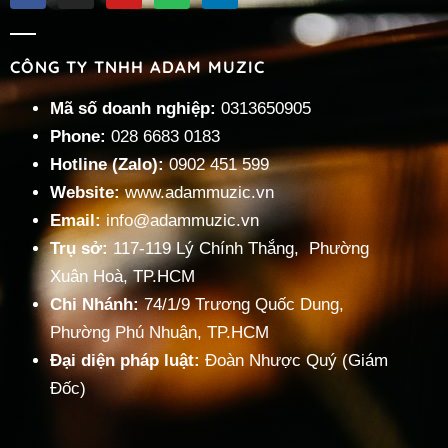
CÔNG TY TNHH ADAM MUZIC
Mã số doanh nghiệp:
0313650905
Phone:
028 6683 0183
Hotline (Zalo):
0902 451 599
Website:
www.adammuzic.vn
Email:
info@adammuzic.vn
Trụ sở:
117-119 Lý Chính Thắng, Phường
Xuân Hoà, TP.HCM
Chi Nhánh:
74/1/9 Trương Quốc Dung,
Phường Phú Nhuận, TP.HCM
Đại diện pháp luật:
Đoàn Nhược Quý (Giám
Đốc)