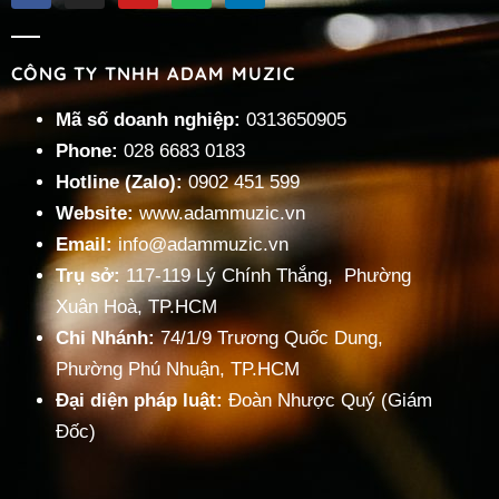
CÔNG TY TNHH ADAM MUZIC
Mã số doanh nghiệp:
0313650905
Phone:
028 6683 0183
Hotline (Zalo):
0902 451 599
Website:
www.adammuzic.vn
Email:
info@adammuzic.vn
Trụ sở:
117-119 Lý Chính Thắng, Phường
Xuân Hoà, TP.HCM
Chi Nhánh:
74/1/9 Trương Quốc Dung,
Phường Phú Nhuận, TP.HCM
Đại diện pháp luật:
Đoàn Nhược Quý (Giám
Đốc)