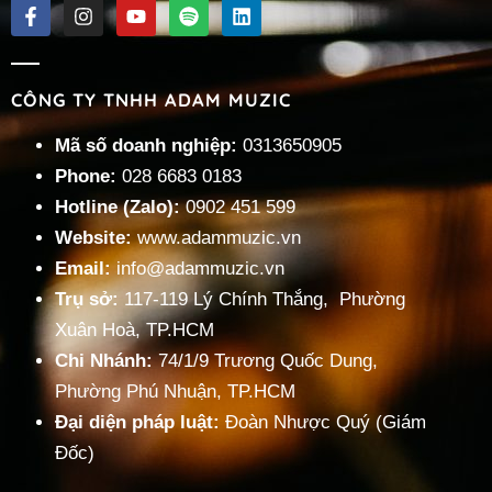
CÔNG TY TNHH ADAM MUZIC
Mã số doanh nghiệp:
0313650905
Phone:
028 6683 0183
Hotline (Zalo):
0902 451 599
Website:
www.adammuzic.vn
Email:
info@adammuzic.vn
Trụ sở:
117-119 Lý Chính Thắng, Phường
Xuân Hoà, TP.HCM
Chi Nhánh:
74/1/9 Trương Quốc Dung,
Phường Phú Nhuận, TP.HCM
Đại diện pháp luật:
Đoàn Nhược Quý (Giám
Đốc)