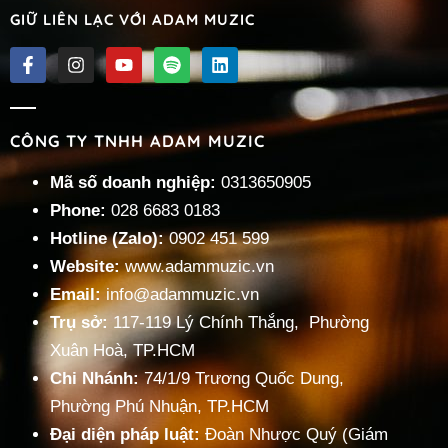
GIỮ LIÊN LẠC VỚI ADAM MUZIC
CÔNG TY TNHH ADAM MUZIC
Mã số doanh nghiệp:
0313650905
Phone:
028 6683 0183
Hotline (Zalo):
0902 451 599
Website:
www.adammuzic.vn
Email:
info@adammuzic.vn
Trụ sở:
117-119 Lý Chính Thắng, Phường
Xuân Hoà, TP.HCM
Chi Nhánh:
74/1/9 Trương Quốc Dung,
Phường Phú Nhuận, TP.HCM
Đại diện pháp luật:
Đoàn Nhược Quý (Giám