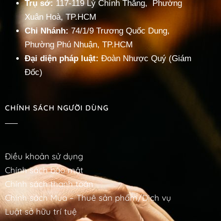
Trụ sở:
117-119 Lý Chính Thắng, Phường
Xuân Hoà, TP.HCM
Chi Nhánh:
74/1/9 Trương Quốc Dung,
Phường Phú Nhuận, TP.HCM
Đại diện pháp luật:
Đoàn Nhược Quý (Giám
Đốc)
CHÍNH SÁCH NGƯỜI DÙNG
Điều khoản sử dụng
Chính sách bảo mật
Chính sách thanh toán
Chính sách Mua – Thuê sản phẩm/Dịch vụ
Luật sở hữu trí tuệ