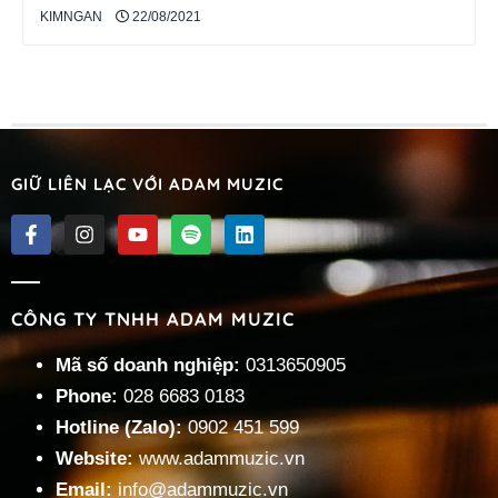
KIMNGAN
22/08/2021
GIỮ LIÊN LẠC VỚI ADAM MUZIC
CÔNG TY TNHH ADAM MUZIC
Mã số doanh nghiệp:
0313650905
Phone:
028 6683 0183
Hotline (Zalo):
0902 451 599
Website:
www.adammuzic.vn
Email:
info@adammuzic.vn