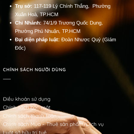
Trụ sở:
117-119 Lý Chính Thắng, Phường
Xuân Hoà, TP.HCM
Chi Nhánh:
74/1/9 Trương Quốc Dung,
Phường Phú Nhuận, TP.HCM
Đại diện pháp luật:
Đoàn Nhược Quý (Giám
Đốc)
CHÍNH SÁCH NGƯỜI DÙNG
Điều khoản sử dụng
Chính sách bảo mật
Chính sách thanh toán
Chính sách Mua – Thuê sản phẩm/Dịch vụ
Luật sở hữu trí tuệ