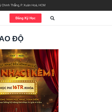
ý Chính Thắng, P. Xuân Hoà, HCM
Đăng Ký Học
CAO ĐỘ