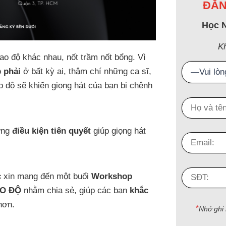
ĐĂN
Học 
K
cao độ khác nhau, nốt trầm nốt bổng. Vì
 phải
ở bất kỳ ai, thậm chí những ca sĩ,
o độ sẽ khiến giọng hát của bạn bị chênh
hững
điều kiện tiên quyết
giúp giọng hát
c
xin mang đến một buổi
Workshop
AO ĐỘ
nhằm chia sẻ, giúp các bạn
khắc
hơn.
*
Nhớ ghi