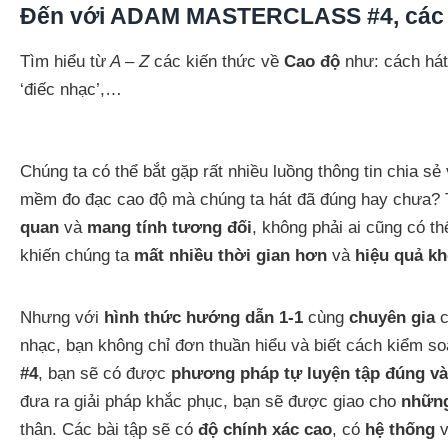
Đến với ADAM MASTERCLASS #4, các 
Tìm hiểu từ
A – Z
các kiến thức về
Cao độ
như: cách hát 
‘điếc nhạc’,…
Chúng ta có thể bắt gặp rất nhiều luồng thông tin chia s
mềm đo đạc cao độ mà chúng ta hát đã đúng hay chưa? 
quan
và
mang tính tương đối
, không phải ai cũng có t
khiến chúng ta
mất nhiều thời gian hơn
và
hiệu quả k
Nhưng với
hình thức hướng dẫn 1-1
cùng
chuyên gia
c
nhạc, bạn không chỉ đơn thuần hiểu và biết cách kiểm so
#4
, bạn sẽ có được
phương pháp tự luyện tập đúng và
đưa ra giải pháp khắc phục, bạn sẽ được giao cho
những
thân. Các bài tập sẽ có
độ chính xác cao
, có
hệ thống