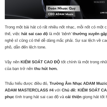
Trong một bài hát có rất nhiều nốt nhạc, mỗi nốt có một 
thế, việc
hát sai cao độ
là một
‘bệnh’
thường xuyên gặp
nghệ sĩ cũng có thể dễ dàng mắc phải. Sự sai lệch về ca
phô, dẫn đến lệch tone.
Vậy nên
KIỂM SOÁT CAO ĐỘ
tốt chính là một trong n
của bạn trở nên
thu hút hơn.
Thấu hiểu được điều đó,
Trường Âm Nhạc
ADAM Muzi
ADAM MASTERCLASS #4
với
Chủ đề: KIỂM SOÁT C
phục
tình trạng hát sai cao độ và
cải thiện
giọng hát tốt 