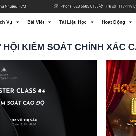
 Phú Nhuận, HCM
Phone: 028 6683 0183
Trụ sở: 117-119 L
ch Vụ
Bài Viết
Tài Liệu Học
Hoạt Động
 HỘI KIỂM SOÁT CHÍNH XÁC 