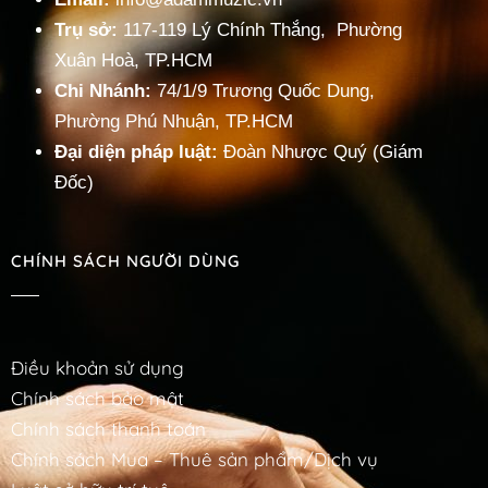
Trụ sở:
117-119 Lý Chính Thắng, Phường
Xuân Hoà, TP.HCM
Chi Nhánh:
74/1/9 Trương Quốc Dung,
Phường Phú Nhuận, TP.HCM
Đại diện pháp luật:
Đoàn Nhược Quý (Giám
Đốc)
CHÍNH SÁCH NGƯỜI DÙNG
Điều khoản sử dụng
Chính sách bảo mật
Chính sách thanh toán
Chính sách Mua – Thuê sản phẩm/Dịch vụ