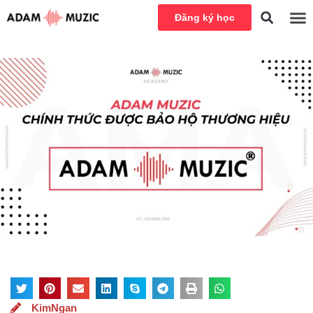
Đăng ký học
KimNgan