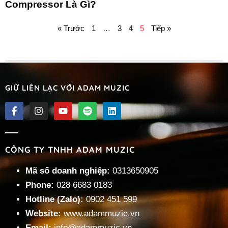
Compressor Là Gì?
« Trước
1
…
3
4
5
Tiếp »
GIỮ LIÊN LẠC VỚI ADAM MUZIC
CÔNG TY TNHH ADAM MUZIC
Mã số doanh nghiệp:
0313650905
Phone:
028 6683 0183
Hotline (Zalo):
0902 451 599
Website:
www.adammuzic.vn
Email:
info@adammuzic.vn