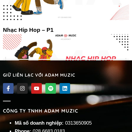
Nhạc Hip Hop – P1
GIỮ LIÊN LẠC VỚI ADAM MUZIC
Nhạc Hip Hop – P2
CÔNG TY TNHH ADAM MUZIC
« Trước
1
2
3
…
5
Tiếp »
Mã số doanh nghiệp:
0313650905
Phone:
028 6683 0183