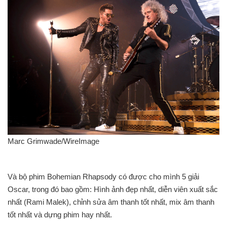
Marc Grimwade/WireImage
Và bộ phim Bohemian Rhapsody có được cho mình 5 giải
Oscar, trong đó bao gồm: Hình ảnh đẹp nhất, diễn viên xuất sắc
nhất (Rami Malek), chỉnh sửa âm thanh tốt nhất, mix âm thanh
tốt nhất và dựng phim hay nhất.