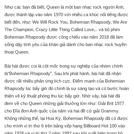
Như các bạn đã biết, Queen là một ban nhạc rock người Anh,
được thành lập vào năm 1970 với nhiều ca khúc nổi tiếng được
biết đến, như: We Will Rock You, Bohemian Rhapsody, We Are
The Champion, Crazy Little Thing Called Love,.. và bộ phim
Bohemian Rhapsody được công chiếu vào năm 2018 đã làm
sống dậy tình yêu của khán giả dành cho ban nhạc rock huyền
thoại Queen.
Bài hát được coi là cột mốc trong sự nghiệp của nhóm chính
là“Bohemian Rhapsody”. Sau khi phát hành, bài hát đã nhận
được rất nhiều phản ứng tích cực. Điểm mạnh của Bohemian
Rhapsody lúc bấy giờ đó chính là sự sáng tạo và có bước hoàn
thiện về kỹ thuật phòng thu lúc bấy giờ. Nhờ vậy, bài hát đã
đem về cho Queen những giải thưởng lớn như: Giải Brit 1977
cho Đĩa đơn Anh quốc của năm và hai đề cử giải Grammy.
Không những thế, tại Hoa Kỳ, Bohemian Rhapsody đã có được
cho mình vị trí thứ 6 trên bảng xếp hạng Billboard Hot 100 vào
năm 1976 và vị trí thứ 2 năm 1992 sau khi xuất hiện trong bộ