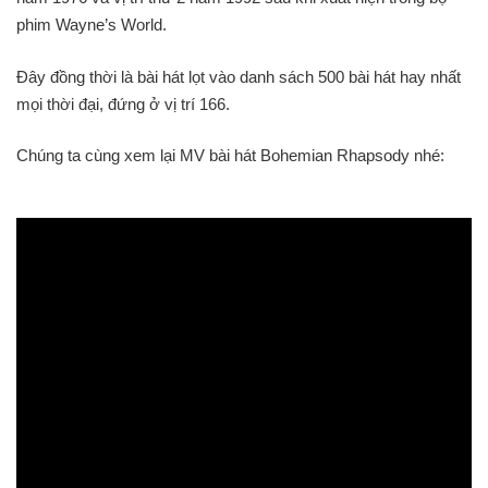
phim Wayne’s World.
Đây đồng thời là bài hát lọt vào danh sách 500 bài hát hay nhất
mọi thời đại, đứng ở vị trí 166.
Chúng ta cùng xem lại MV bài hát Bohemian Rhapsody nhé: