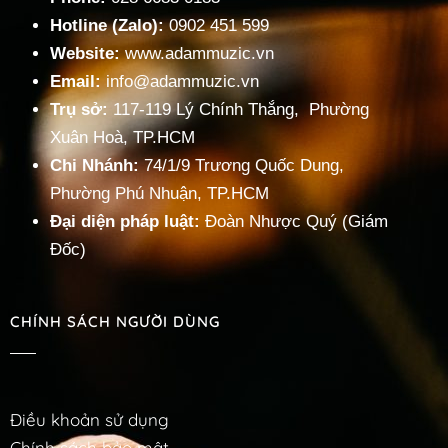
Hotline (Zalo):
0902 451 599
Website:
www.adammuzic.vn
Email:
info@adammuzic.vn
Trụ sở:
117-119 Lý Chính Thắng, Phường
Xuân Hoà, TP.HCM
Chi Nhánh:
74/1/9 Trương Quốc Dung,
Phường Phú Nhuận, TP.HCM
Đại diện pháp luật:
Đoàn Nhược Quý (Giám
Đốc)
CHÍNH SÁCH NGƯỜI DÙNG
Điều khoản sử dụng
Chính sách bảo mật