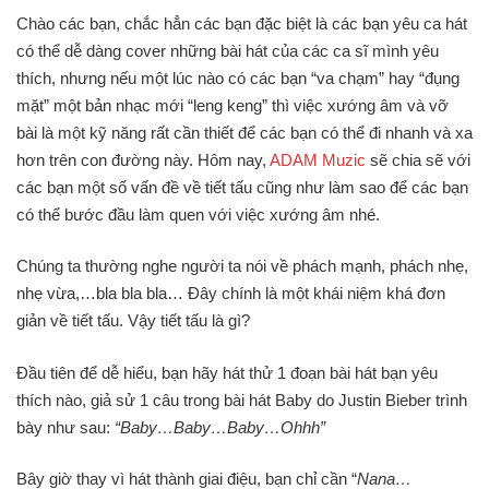
Chào các bạn, chắc hẳn các bạn đặc biệt là các bạn yêu ca hát
có thể dễ dàng cover những bài hát của các ca sĩ mình yêu
thích, nhưng nếu một lúc nào có các bạn “va chạm” hay “đụng
mặt” một bản nhạc mới “leng keng” thì việc xướng âm và vỡ
bài là một kỹ năng rất cần thiết để các bạn có thể đi nhanh và xa
hơn trên con đường này. Hôm nay,
ADAM Muzic
sẽ chia sẽ với
các bạn một số vấn đề về tiết tấu cũng như làm sao để các bạn
có thể bước đầu làm quen với việc xướng âm nhé.
Chúng ta thường nghe người ta nói về phách mạnh, phách nhẹ,
nhẹ vừa,…bla bla bla… Đây chính là một khái niệm khá đơn
giản về tiết tấu. Vậy tiết tấu là gì?
Đầu tiên để dễ hiểu, bạn hãy hát thử 1 đoạn bài hát bạn yêu
thích nào, giả sử 1 câu trong bài hát Baby do Justin Bieber trình
bày như sau:
“Baby…Baby…Baby…Ohhh”
Bây giờ thay vì hát thành giai điệu, bạn chỉ cần “
Nana…