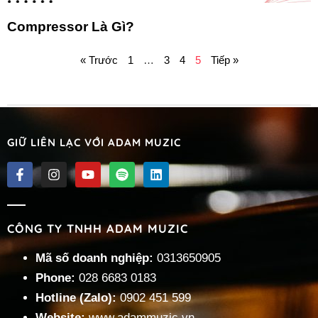
Compressor Là Gì?
« Trước
1
…
3
4
5
Tiếp »
GIỮ LIÊN LẠC VỚI ADAM MUZIC
CÔNG TY TNHH ADAM MUZIC
Mã số doanh nghiệp:
0313650905
Phone:
028 6683 0183
Hotline (Zalo):
0902 451 599
Website:
www.adammuzic.vn