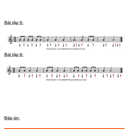
Bài tập 5:
Bải tập 6:
Đáp án: