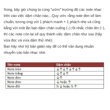
Xong, bây giờ chúng ta cùng “ướm” trường độ các note nhạc
trên vào việc dậm chân nào…Quy ước rằng note đen sẽ làm
chuẩn, tương ứng với 1 phách mạnh + 1 phách nhẹ và cũng
bằng với một lần bạn dậm chân xuống (↓) rồi nhấc chân lên (↑),
thì các note còn lại sẽ quy thành việc dậm chân như sau (hãy
vừa đọc và vừa dậm thử nhé):
Bạn hãy nhớ kỹ bản giátrị này để có thể vận dụng nhuần
nhuyễn vào bản nhạc nhé.