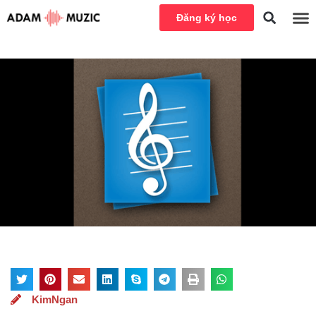
Đăng ký học
KimNgan