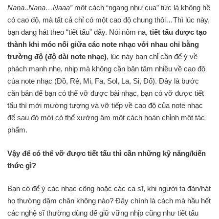
Nana..Nana…Naaa”
một cách “ngang như cua” tức là không hề
có cao độ, mà tất cả chỉ có một cao độ chung thôi…Thì lúc này,
bạn đang hát theo “tiết tấu” đấy. Nói nôm na,
tiết tấu được tạo
thành khi móc nối giữa các note nhạc với nhau chỉ bằng
trường độ (độ dài note nhạc)
, lúc này bạn chỉ cần để ý về
phách mạnh nhẹ, nhịp mà không cần bận tâm nhiều về cao độ
của note nhạc (Đồ, Rê, Mi, Fa, Sol, La, Si, Đố). Đây là bước
căn bản để bạn có thể vỡ được bài nhạc, bạn có vỡ được tiết
tấu thì mới mường tượng và vỡ tiếp về cao độ của note nhạc
để sau đó mới có thể xướng âm một cách hoàn chỉnh một tác
phẩm.
Vậy để có thể vỡ được tiết tấu thì cần những kỹ năng/kiến
thức gì?
Bạn có để ý các nhạc công hoặc các ca sĩ, khi người ta đàn/hát
họ thường dậm chân không nào? Đây chính là cách mà hầu hết
các nghệ sĩ thường dùng để giữ vững nhịp cũng như tiết tấu