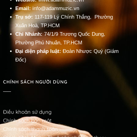
Email:
info@adammuzic.vn
Trụ sở:
117-119 Lý Chính Thắng, Phường
Xuân Hoà, TP.HCM
Chi Nhánh:
74/1/9 Trương Quốc Dung,
Phường Phú Nhuận, TP.HCM
Đại diện pháp luật:
Đoàn Nhược Quý (Giám
Đốc)
CHÍNH SÁCH NGƯỜI DÙNG
Điều khoản sử dụng
Chính sách bảo mật
Chính sách thanh toán