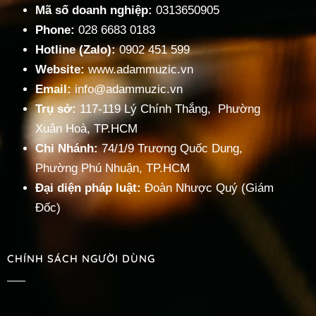
« Trước
1
2
3
…
5
Tiếp »
Mã số doanh nghiệp:
0313650905
Phone:
028 6683 0183
Hotline (Zalo):
0902 451 599
Website:
www.adammuzic.vn
Email:
info@adammuzic.vn
Trụ sở:
117-119 Lý Chính Thắng, Phường
Xuân Hoà, TP.HCM
Chi Nhánh:
74/1/9 Trương Quốc Dung,
Phường Phú Nhuận, TP.HCM
Đại diện pháp luật:
Đoàn Nhược Quý (Giám
Đốc)
CHÍNH SÁCH NGƯỜI DÙNG