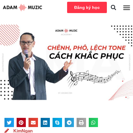
Đăng ký học
KimNgan