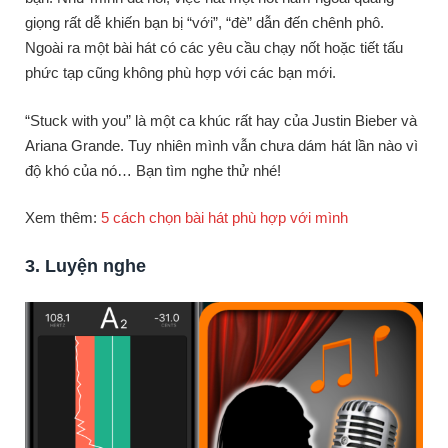
giọng rất dễ khiến bạn bị “với”, “đè” dẫn đến chênh phô.
Ngoài ra một bài hát có các yêu cầu chạy nốt hoặc tiết tấu
phức tạp cũng không phù hợp với các bạn mới.
“Stuck with you” là một ca khúc rất hay của Justin Bieber và
Ariana Grande. Tuy nhiên mình vẫn chưa dám hát lần nào vì
độ khó của nó… Bạn tìm nghe thử nhé!
Xem thêm:
5 cách chọn bài hát phù hợp với mình
3. Luyện nghe