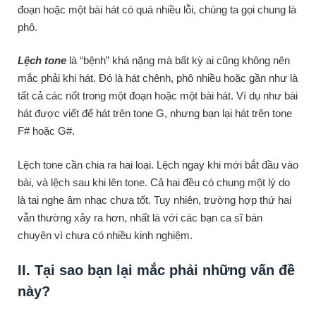
đoạn hoặc một bài hát có quá nhiều lỗi, chúng ta gọi chung là
phô.
Lệch tone
là “bệnh” khá nặng mà bất kỳ ai cũng không nên
mắc phải khi hát. Đó là hát chênh, phô nhiều hoặc gần như là
tất cả các nốt trong một đoạn hoặc một bài hát. Ví dụ như bài
hát được viết để hát trên tone G, nhưng bạn lại hát trên tone
F# hoặc G#.
Lệch tone cần chia ra hai loại. Lệch ngay khi mới bắt đầu vào
bài, và lệch sau khi lên tone. Cả hai đều có chung một lý do
là tai nghe âm nhạc chưa tốt. Tuy nhiên, trường hợp thứ hai
vẫn thường xảy ra hơn, nhất là với các bạn ca sĩ bán
chuyên vì chưa có nhiều kinh nghiệm.
II. Tại sao bạn lại mắc phải những vấn đề
này?