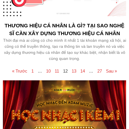
THƯƠNG HIỆU CÁ NHÂN LÀ GÌ? TẠI SAO NGHỆ
SĨ CẦN XÂY DỰNG THƯƠNG HIỆU CÁ NHÂN
Thời đại mà ai cũng có cho mình ít nhất 1 tài khoản mạng xã hội, ai
cũng có thể truyền thông, tạo ra thông tin và lan truyền nó và việc
xây dựng thương hiệu cá nhân để tạo sự khác biệt, nhận biết là vô
cùng quan trọng.
« Trước
1
…
10
11
12
13
14
…
27
Sau »