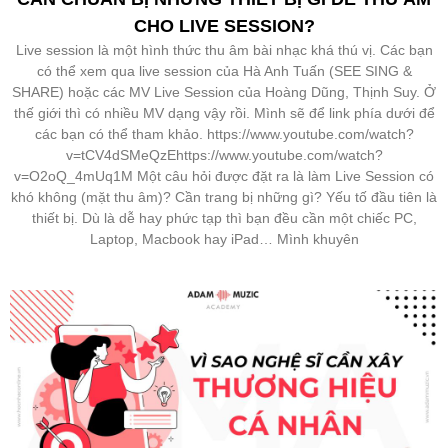
CHO LIVE SESSION?
Live session là một hình thức thu âm bài nhạc khá thú vị. Các bạn
có thể xem qua live session của Hà Anh Tuấn (SEE SING &
SHARE) hoặc các MV Live Session của Hoàng Dũng, Thịnh Suy. Ở
thế giới thì có nhiều MV dạng vậy rồi. Mình sẽ để link phía dưới để
các bạn có thể tham khảo. https://www.youtube.com/watch?
v=tCV4dSMeQzEhttps://www.youtube.com/watch?
v=O2oQ_4mUq1M Một câu hỏi được đặt ra là làm Live Session có
khó không (mặt thu âm)? Cần trang bị những gì? Yếu tố đầu tiên là
thiết bị. Dù là dễ hay phức tạp thì bạn đều cần một chiếc PC,
Laptop, Macbook hay iPad… Mình khuyên