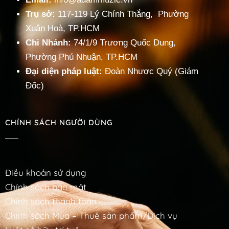
Trụ sở:
117-119 Lý Chính Thắng, Phường
Xuân Hoà, TP.HCM
Chi Nhánh:
74/1/9 Trương Quốc Dung,
Phường Phú Nhuận, TP.HCM
Đại diện pháp luật:
Đoàn Nhược Quý (Giám
Đốc)
CHÍNH SÁCH NGƯỜI DÙNG
Điều khoản sử dụng
Chính sách bảo mật
Chính sách thanh toán
Chính sách Mua – Thuê sản phẩm/Dịch vụ