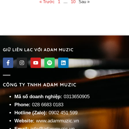
« Trước
1
…
10
Sau »
GIỮ LIÊN LẠC VỚI ADAM MUZIC
CÔNG TY TNHH ADAM MUZIC
Mã số doanh nghiệp:
0313650905
Phone:
028 6683 0183
Hotline (Zalo):
0902 451 599
Website:
www.adammuzic.vn
Email:
info@adammuzic.vn