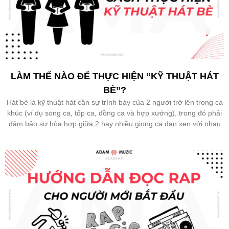
LÀM THẾ NÀO ĐỂ THỰC HIỆN “KỸ THUẬT HÁT
BÈ”?
Hát bè là kỹ thuật hát cần sự trình bày của 2 người trở lên trong ca
khúc (ví dụ song ca, tốp ca, đồng ca và hợp xướng), trong đó phải
đảm bảo sự hòa hợp giữa 2 hay nhiều giọng ca đan xen với nhau