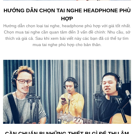
HƯỚNG DẪN CHỌN TAI NGHE HEADPHONE PHÙ
HỢP
Hướng dẫn chọn loại tai nghe, headphone phù hợp với giá tốt nhất.
Chọn mua tai nghe cần quan tâm đến 3 vấn đề chính: Nhu cầu, sở
thích và giá cả. Sau khi xem bài viết này các bạn đã có thể tự tìm
mua tai nghe phù hợp cho bản thân.
CẦN CHUẨN BỊ NHỮNG THIẾT BỊ GÌ ĐỂ THU ÂM