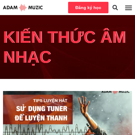
Đăng ký học
KIẾN THỨC ÂM
NHẠC