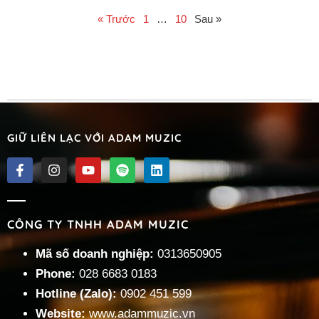
« Trước
1
…
10
Sau »
GIỮ LIÊN LẠC VỚI ADAM MUZIC
CÔNG TY TNHH ADAM MUZIC
Mã số doanh nghiệp:
0313650905
Phone:
028 6683 0183
Hotline (Zalo):
0902 451 599
Website:
www.adammuzic.vn