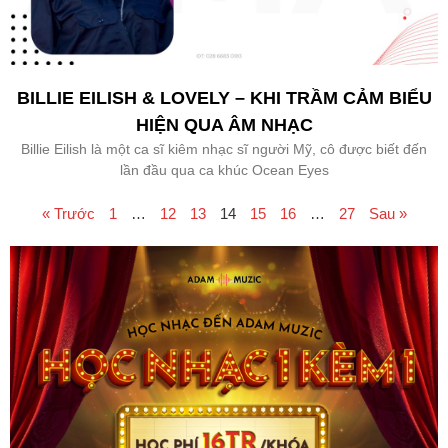
BILLIE EILISH & LOVELY – KHI TRẦM CẢM BIỂU
HIỆN QUA ÂM NHẠC
Billie Eilish là một ca sĩ kiêm nhạc sĩ người Mỹ, cô được biết đến
lần đầu qua ca khúc Ocean Eyes
« Trước
1
…
12
13
14
15
16
…
27
Sau »