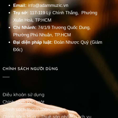
Email:
info@adammuzic.vn
Trụ sở:
117-119 Lý Chính Thắng, Phường
Xuân Hoà, TP.HCM
Chi Nhánh:
74/1/9 Trương Quốc Dung,
Phường Phú Nhuận, TP.HCM
Đại diện pháp luật:
Đoàn Nhược Quý (Giám
Đốc)
CHÍNH SÁCH NGƯỜI DÙNG
Điều khoản sử dụng
Chính sách bảo mật
Chính sách thanh toán
Chính sách Mua – Thuê sản phẩm/Dịch vụ