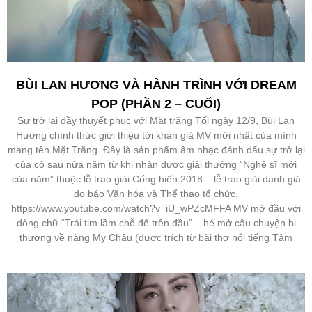
BÙI LAN HƯƠNG VÀ HÀNH TRÌNH VỚI DREAM
POP (PHẦN 2 – CUỐI)
Sự trở lại đầy thuyết phục với Mặt trăng Tối ngày 12/9, Bùi Lan
Hương chính thức giới thiệu tới khán giả MV mới nhất của mình
mang tên Mặt Trăng. Đây là sản phẩm âm nhạc đánh dấu sự trở lại
của cô sau nửa năm từ khi nhận được giải thưởng “Nghệ sĩ mới
của năm” thuộc lễ trao giải Cống hiến 2018 – lễ trao giải danh giá
do báo Văn hóa và Thể thao tổ chức.
https://www.youtube.com/watch?v=iU_wPZcMFFA MV mở đầu với
dòng chữ “Trái tim lầm chỗ để trên đầu” – hé mở câu chuyện bi
thương về nàng Mỵ Châu (được trích từ bài thơ nổi tiếng Tâm