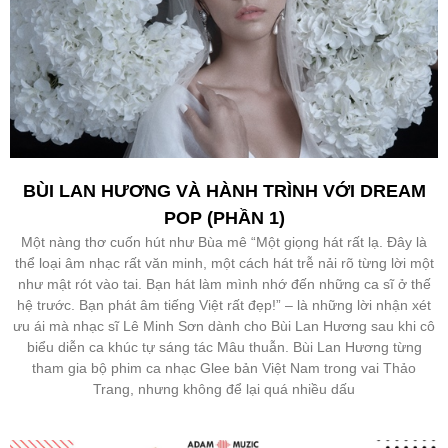
BÙI LAN HƯƠNG VÀ HÀNH TRÌNH VỚI DREAM
POP (PHẦN 1)
Một nàng thơ cuốn hút như Bùa mê “Một giọng hát rất lạ. Đây là
thể loại âm nhạc rất văn minh, một cách hát trễ nải rõ từng lời một
như mật rót vào tai. Bạn hát làm mình nhớ đến những ca sĩ ở thế
hệ trước. Bạn phát âm tiếng Việt rất đẹp!” – là những lời nhận xét
ưu ái mà nhạc sĩ Lê Minh Sơn dành cho Bùi Lan Hương sau khi cô
biểu diễn ca khúc tự sáng tác Mâu thuẫn. Bùi Lan Hương từng
tham gia bộ phim ca nhạc Glee bản Việt Nam trong vai Thảo
Trang, nhưng không để lại quá nhiều dấu