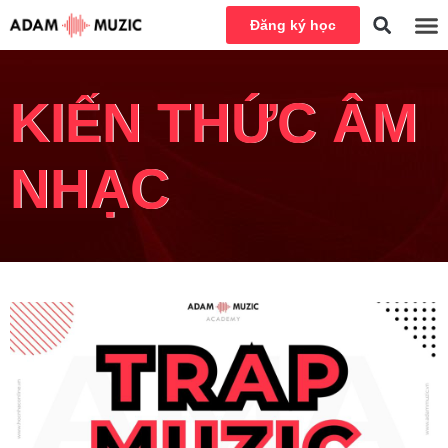
Đăng ký học
KIẾN THỨC ÂM
NHẠC