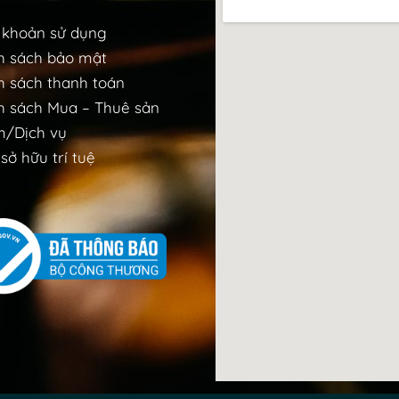
 khoản sử dụng
h sách bảo mật
h sách thanh toán
h sách Mua – Thuê sản
/Dịch vụ
sở hữu trí tuệ