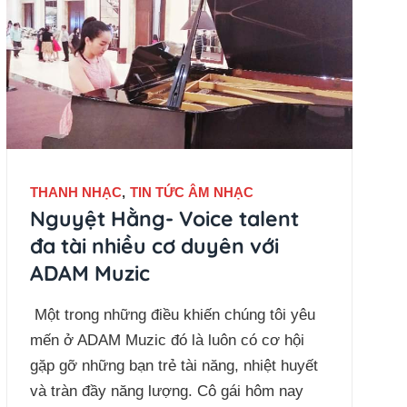
THANH NHẠC
,
TIN TỨC ÂM NHẠC
Nguyệt Hằng- Voice talent
đa tài nhiều cơ duyên với
ADAM Muzic
Một trong những điều khiến chúng tôi yêu
mến ở ADAM Muzic đó là luôn có cơ hội
gặp gỡ những bạn trẻ tài năng, nhiệt huyết
và tràn đầy năng lượng. Cô gái hôm nay