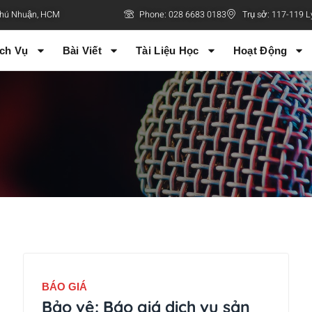
 Phú Nhuận, HCM
Phone: 028 6683 0183
Trụ sở: 117-119 L
ch Vụ
Bài Viết
Tài Liệu Học
Hoạt Động
BÁO GIÁ
Bảo vệ: Báo giá dịch vụ sản