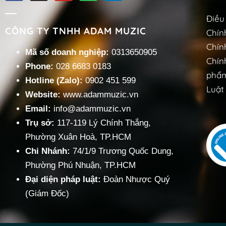
Điều
CÔNG TY TNHH ADAM MUZIC
Chín
Chín
Mã số doanh nghiệp:
0313650905
Chín
Phone:
028 6683 0183
phẩm
Hotline (Zalo):
0902 451 599
Luật 
Website:
www.adammuzic.vn
Email:
info@adammuzic.vn
Trụ sở:
117-119 Lý Chính Thắng,
Phường Xuân Hoà, TP.HCM
Chi Nhánh:
74/1/9 Trương Quốc Dung,
Phường Phú Nhuận, TP.HCM
Đại diện pháp luật:
Đoàn Nhược Quý
(Giám Đốc)