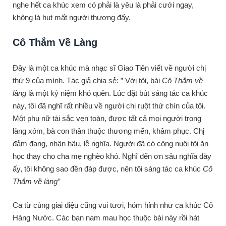
nghe hết ca khúc xem có phải là yêu là phải cưới ngay,
không là hụt mất người thương đấy.
Cô Thắm Về Làng
Đây là một ca khúc mà nhạc sĩ Giao Tiên viết về người chị
thứ 9 của mình. Tác giả chia sẻ: ” Với tôi, bài
Cô Thắm về
làng
là một kỷ niệm khó quên. Lúc đặt bút sáng tác ca khúc
này, tôi đã nghĩ rất nhiều về người chị ruột thứ chín của tôi.
Một phụ nữ tài sắc vẹn toàn, được tất cả mọi người trong
làng xóm, bà con thân thuộc thương mến, khâm phục. Chị
đảm đang, nhân hậu, lễ nghĩa. Người đã có công nuôi tôi ăn
học thay cho cha mẹ nghèo khó. Nghĩ đến ơn sâu nghĩa dày
ấy, tôi không sao đền đáp được, nên tôi sáng tác ca khúc
Cô
Thắm về làng”
Ca từ cùng giai điệu cũng vui tươi, hóm hỉnh như ca khúc Cô
Hàng Nước. Các bạn nam mau học thuộc bài này rồi hát