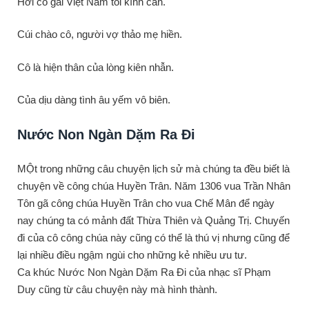
Hỡi cô gái Việt Nam tôi kính cẩn.
Cúi chào cô, người vợ thảo mẹ hiền.
Cô là hiện thân của lòng kiên nhẫn.
Của dịu dàng tình âu yếm vô biên.
Nước Non Ngàn Dặm Ra Đi
MỘt trong những câu chuyện lịch sử mà chúng ta đều biết là
chuyện về công chúa Huyền Trân. Năm 1306 vua Trần Nhân
Tôn gã công chúa Huyền Trân cho vua Chế Mân để ngày
nay chúng ta có mảnh đất Thừa Thiên và Quảng Trị. Chuyến
đi của cô công chúa này cũng có thể là thú vị nhưng cũng để
lại nhiều điều ngậm ngùi cho những kẻ nhiều ưu tư.
Ca khúc Nước Non Ngàn Dặm Ra Đi của nhạc sĩ Phạm
Duy cũng từ câu chuyện này mà hình thành.