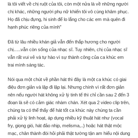
là tôi viết về chị ruột của tôi, còn một nửa là về những người
chị khác, những người phụ nữ khiến tôi vô cùng khâm phục.
Họ đã chịu đựng, hi sinh để lo lắng cho các em mà quên đi
hạnh phúc riêng của mình”
Đã từ lâu nhiều khán giả vẫn đến thắp hương cho người
chị…..vẫn còn sống của nhạc sĩ. Tuy nhiên, chị của nhạc sĩ
vẫn rất vui vẻ và tự hào vì sự thành công của ca khúc em
trai mình sáng tác.
Nói qua một chút về phần hát thì đây là một ca khúc có giai
điệu đơn giản và lặp đi lặp lại. Nhưng chính vì rất đơn giản
nên nếu người hát không xử lý tinh tế thì chỉ cần sau 2 đến 3
đoạn là sẽ có cảm giác nhàm chán. Xét qua 2 video clip trên,
chúng ta có thể thấy để hát tốt ca khúc này chúng ta cần
phải xử lý linh hoạt, áp dụng nhiều kỹ thuật hát như (vocal
fry, giọng gió, hát đảo nhịp, melisma,..) hoặc hát thật mộc
mạc, chân thành đòi hỏi phải thật tường tận am hiểu nội dung