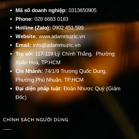
« Trước
1
2
3
…
5
Tiếp »
Mã số doanh nghiệp:
0313650905
Phone:
028 6683 0183
Hotline (Zalo):
0902 451 599
Website:
www.adammuzic.vn
Email:
info@adammuzic.vn
Trụ sở:
117-119 Lý Chính Thắng, Phường
Xuân Hoà, TP.HCM
Chi Nhánh:
74/1/9 Trương Quốc Dung,
Phường Phú Nhuận, TP.HCM
Đại diện pháp luật:
Đoàn Nhược Quý (Giám
Đốc)
CHÍNH SÁCH NGƯỜI DÙNG