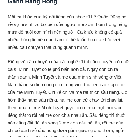
Gánh Hàng Rong
Một ca khúc cực kỳ nổi tiếng của nhạc sĩ Lê Quốc Dũng nói
về sự hi sinh vô bờ bến của người mẹ sớm hôm trong nắng
mưa để nuôi con mình nên người. Ca khúc không có quá
nhiều thông tin nên các bạn có thể khắc họa ca khúc với
nhiều câu chuyện thật xung quanh mình.
Riêng về câu chuyện của các nghệ sĩ thì câu chuyện của nữ
ca sĩ Minh Tuyết có lẽ phổ biến hơn cả. Ngày còn chưa
thành danh, Minh Tuyết và mẹ của mình sinh sống ở Việt
Nam bằng số tiền công ít ỏi trong việc thu tiền các sạp chợ
của mẹ Minh Tuyết. Chị kể chị và mẹ rất thích sầu riêng. Có
hôm thấy hàng sầu riêng, hai mẹ con cứ chạy tới chạy lui,
thèm quá rồi mẹ Minh Tuyết quyết định mua một múi sầu
riêng thật to rồi hai mẹ con chia nhau ăn. Sầu riêng thì thuở
nào cũng đắt đỏ, ăn xong 2 mẹ con nấu hột ăn, rồi mẹ của
chị để dành vỏ sầu riêng dưới gầm giường cho thơm, ngửi