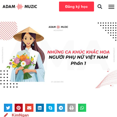
Đăng ký học
KimNgan